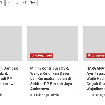
asi
…
3
4
71
Next
Uncategorized
Uncategoriz
an Dampak
Minim Kontribusi CSR,
HARGANAS 
abrik
Warga Keluhkan Debu
Ayu Tegas
Padi PP
dan Kerusakan Jalan di
Wajib Hadi
Ambarawa
Sekitar PP Berkah Jaya
Cegah Stu
Ambarawa‎
Wujudkan 
in
1 bulan ago
admin
1 bulan ag