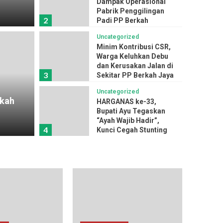
Dampak Operasional
Pabrik Penggilingan
Uncategori
2
Padi PP Berkah
kan Dampak
Jaya,‎Ambarawa Timur
Mini
Uncategorized
Minim Kontribusi CSR,
Pabrik Penggilingan
Kelu
Warga Keluhkan Debu
dan Kerusakan Jalan di
3
kah Jaya,‎Ambarawa
Jala
Sekitar PP Berkah Jaya
Ambarawa‎
Uncategorized
Amb
rkah
HARGANAS ke-33,
Bupati Ayu Tegaskan
“Ayah Wajib Hadir”,
1 bulan a
4
Kunci Cegah Stunting
dan Wujudkan Generasi
Uncategorized
Emas
Aparat Penegak Hukum
dan Inspektorat di
Minta untuk Audit
5
Pekon Blitar Rejo
Anggaran 2025 “
Uncategorized
Bupati Ayu Asalasiyah