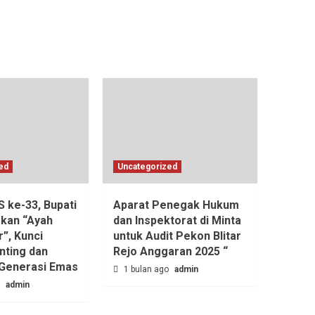
ed
Uncategorized
ke-33, Bupati
Aparat Penegak Hukum
kan “Ayah
dan Inspektorat di Minta
r”, Kunci
untuk Audit Pekon Blitar
nting dan
Rejo Anggaran 2025 “
Generasi Emas
1 bulan ago
admin
o
admin