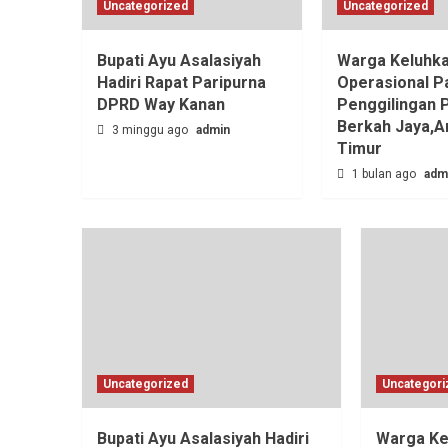
Uncategorized
Uncategorized
Bupati Ayu Asalasiyah
Warga Keluhk
Hadiri Rapat Paripurna
Operasional P
DPRD Way Kanan
Penggilingan 
Berkah Jaya,‎
3 minggu ago
admin
Timur
1 bulan ago
adm
Uncategorized
Uncategori
Bupati Ayu Asalasiyah Hadiri
Warga Ke