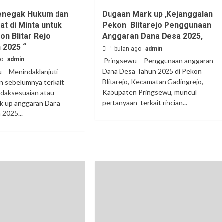
enegak Hukum dan
Dugaan Mark up ,Kejanggalan
at di Minta untuk
Pekon Blitarejo Penggunaan
on Blitar Rejo
Anggaran Dana Desa 2025,
 2025 “
1 bulan ago
admin
go
admin
‎ ‎Pringsewu – Penggunaan anggaran
Dana Desa Tahun 2025 di Pekon
ewu – Menindaklanjuti
Blitarejo, Kecamatan Gadingrejo,
n sebelumnya terkait
Kabupaten Pringsewu, muncul
idaksesuaian atau
pertanyaan terkait rincian...
k up anggaran Dana
2025...