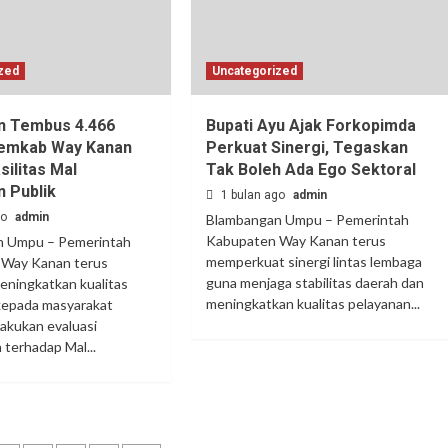
zed
Uncategorized
n Tembus 4.466
Bupati Ayu Ajak Forkopimda
emkab Way Kanan
Perkuat Sinergi, Tegaskan
silitas Mal
Tak Boleh Ada Ego Sektoral
 Publik
1 bulan ago
admin
go
admin
Blambangan Umpu – Pemerintah
Kabupaten Way Kanan terus
n Umpu – Pemerintah
memperkuat sinergi lintas lembaga
Way Kanan terus
guna menjaga stabilitas daerah dan
eningkatkan kualitas
meningkatkan kualitas pelayanan...
kepada masyarakat
akukan evaluasi
terhadap Mal...