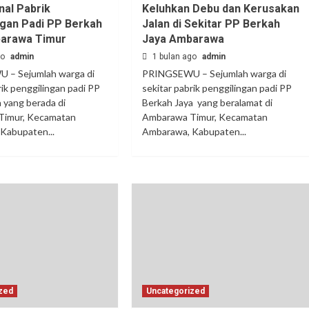
nal Pabrik
Keluhkan Debu dan Kerusakan
ngan Padi PP Berkah
Jalan di Sekitar PP Berkah
barawa Timur
Jaya Ambarawa‎
go
admin
1 bulan ago
admin
WU – Sejumlah warga di
‎‎‎‎PRINGSEWU – Sejumlah warga di
rik penggilingan padi PP
sekitar pabrik penggilingan padi PP
 yang berada di
Berkah Jaya yang beralamat di
Timur, Kecamatan
Ambarawa Timur, Kecamatan
Kabupaten...
Ambarawa, Kabupaten...
zed
Uncategorized