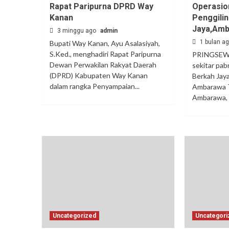
Rapat Paripurna DPRD Way
Operasio
Kanan
Penggili
Jaya,‎Am
3 minggu ago
admin
1 bulan a
Bupati Way Kanan, Ayu Asalasiyah,
S.Ked., menghadiri Rapat Paripurna
‎‎‎‎PRINGSE
Dewan Perwakilan Rakyat Daerah
sekitar pab
(DPRD) Kabupaten Way Kanan
Berkah Jaya
dalam rangka Penyampaian...
Ambarawa 
Ambarawa, 
Uncategorized
Uncategori