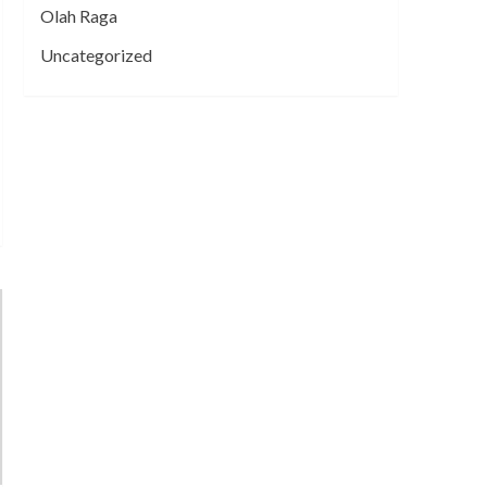
Minta untuk Audit
Olah Raga
5
Pekon Blitar Rejo
Anggaran 2025 “
Uncategorized