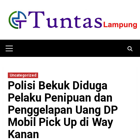
Skip
to
content
Primary
Menu
Uncategorized
Polisi Bekuk Diduga
Pelaku Penipuan dan
Penggelapan Uang DP
Mobil Pick Up di Way
Kanan