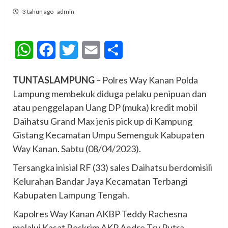
3 tahun ago
admin
WhatsApp
Facebook
Twitter
Email
Share
TUNTASLAMPUNG
– Polres Way Kanan Polda
Lampung membekuk diduga pelaku penipuan dan
atau penggelapan Uang DP (muka) kredit mobil
Daihatsu Grand Max jenis pick up di Kampung
Gistang Kecamatan Umpu Semenguk Kabupaten
Way Kanan. Sabtu (08/04/2023).
Tersangka inisial RF (33) sales Daihatsu berdomisili
Kelurahan Bandar Jaya Kecamatan Terbangi
Kabupaten Lampung Tengah.
Kapolres Way Kanan AKBP Teddy Rachesna
melalui Kasat Reskrim AKP Andre Try Putra