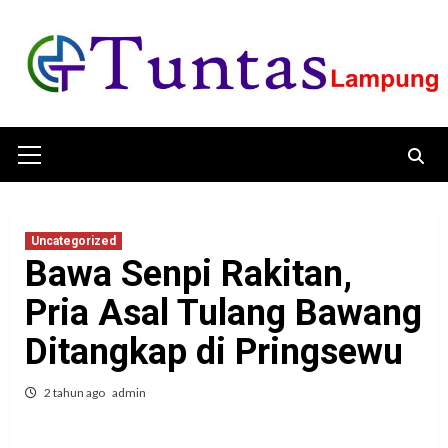
Skip
to
content
Primary
Menu
Uncategorized
Bawa Senpi Rakitan,
Pria Asal Tulang Bawang
Ditangkap di Pringsewu
2 tahun ago
admin