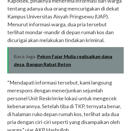
Kapolsek, pihaknya menerima informasi dari warga
tentang adanya dua orang mencurigakan di dekat
Kampus Universitas Aisyah Pringsewu (UAP).
Menurut informasi warga, dua pria tersebut
terlihat mondar-mandir di depan rumah kos dan
dicurigai akan melakukan tindakan kriminal.
Baca Juga
Pekon Fajar Mulia,realisaikan dana
desa, Bangun Rabat Beton
“Mendapati informasi tersebut, kami langsung
merespons dengan menerjunkan sejumlah
personel Unit Reskrim ke lokasi untuk mengecek
kebenarannya. Setelah tiba di TKP, ternyata benar,
di halaman ruko depan rumah kos, terlihat ada dua
pria dengan ciri-ciri seperti yang disampaikan oleh
warga,” ujar AKP Hasbulloh.