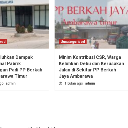
zed
Uncategorized
luhkan Dampak
Minim Kontribusi CSR, Warga
nal Pabrik
Keluhkan Debu dan Kerusakan
ngan Padi PP Berkah
Jalan di Sekitar PP Berkah
barawa Timur
Jaya Ambarawa‎
ago
admin
1 bulan ago
admin