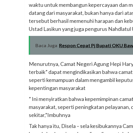
waktu untuk membangun kepercayaan dan melih
datang dari masyarakat, bukan hanya dari ata
tersebut berhasil memenuhi harapan dan ke
Ustad Lasikun yang juga pengurus Nahdlatul
Baca Juga
Respon Cepat Pj Bupati OKU Ba
Menurutnya, Camat Negeri Agung Hepi Harya
terbaik” dapat mengindikasikan bahwa camat 
seperti kemampuan dalam mengambil keputusan
kepentingan masyarakat
” Ini menyiratkan bahwa kepemimpinan camat
masyarakat, seperti peningkatan pelayanan,
sekitar,”Imbuhnya
Tak hanya itu, Disela – sela kesibukannya C