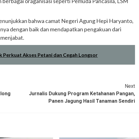
n berbagai oraganisasi seperti Pemuda Pancasila, LSM
 menunjukkan bahwa camat Negeri Agung Hepi Haryanto,
asnya dengan baik dan mendapatkan pengakuan dari
 menjabat.
k Perkuat Akses Petani dan Cegah Longsor
Next
olong
Jurnalis Dukung Program Ketahanan Pangan,
Panen Jagung Hasil Tanaman Sendiri