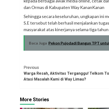
kepada berbagai awak media online, cetak da
dan Ormas di Kabupaten Way KananKanan
Sehingga secara keseluruhan, ungkapan ini
S.E tersebut telah berhasil menjalankan tug
masyarakat atas kinerjanya selama tiga tahun
Baca Juga
Pekon Pujodadi Bangun TPT untu
Continue
Previous
Warga Resah, Aktivitas Terganggu! Telkom T
Reading
Atasi Masalah Kami di Way Limau?
More Stories