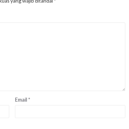
Ruas yang wajib ditandai
*
Email
*