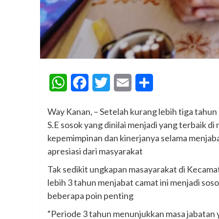
WhatsApp
Facebook
Twitter
Email
Share
Way Kanan, – Setelah kurang lebih tiga tahu
S.E sosok yang dinilai menjadi yang terbaik 
kepemimpinan dan kinerjanya selama menjab
apresiasi dari masyarakat
Tak sedikit ungkapan masayarakat di Kecam
lebih 3 tahun menjabat camat ini menjadi so
beberapa poin penting
“Periode 3 tahun menunjukkan masa jabatan