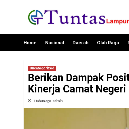
Skip
to
content
Home
Nasional
Daerah
Olah Raga
Uncategorized
Berikan Dampak Posit
Kinerja Camat Negeri
1 tahun ago
admin