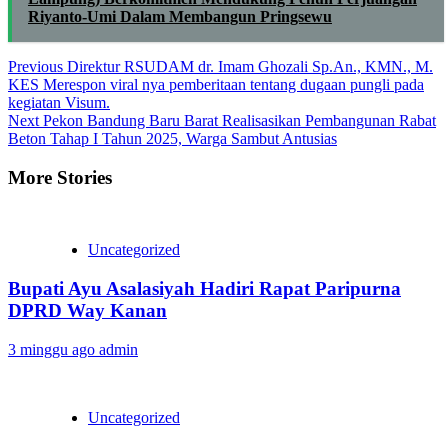
Riyanto-Umi Dalam Membangun Pringsewu
Continue
Previous
‎Direktur RSUDAM dr. Imam Ghozali Sp.An., KMN., M.
KES Merespon viral nya pemberitaan tentang dugaan pungli pada
Reading
kegiatan Visum.‎
Next
Pekon Bandung Baru Barat Realisasikan Pembangunan Rabat
Beton Tahap I Tahun 2025, Warga Sambut Antusias
More Stories
Uncategorized
Bupati Ayu Asalasiyah Hadiri Rapat Paripurna
DPRD Way Kanan
3 minggu ago
admin
Uncategorized