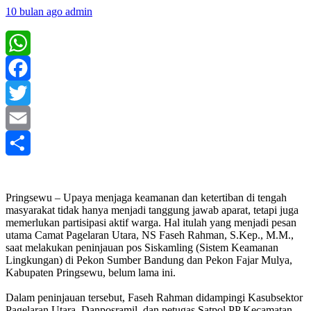
10 bulan ago
admin
WhatsApp
Facebook
Twitter
Email
Share
‎Pringsewu – Upaya menjaga keamanan dan ketertiban di tengah
masyarakat tidak hanya menjadi tanggung jawab aparat, tetapi juga
memerlukan partisipasi aktif warga. Hal itulah yang menjadi pesan
utama Camat Pagelaran Utara, NS Faseh Rahman, S.Kep., M.M.,
saat melakukan peninjauan pos Siskamling (Sistem Keamanan
Lingkungan) di Pekon Sumber Bandung dan Pekon Fajar Mulya,
Kabupaten Pringsewu, belum lama ini.
‎Dalam peninjauan tersebut, Faseh Rahman didampingi Kasubsektor
Pagelaran Utara, Danposramil, dan petugas Satpol PP Kecamatan.