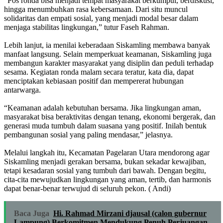
‎“Pos ronda bisa menjadi tempat masyarakat berkumpul, berdiskusi,
hingga menumbuhkan rasa kebersamaan. Dari situ muncul
solidaritas dan empati sosial, yang menjadi modal besar dalam
menjaga stabilitas lingkungan,” tutur Faseh Rahman.
‎Lebih lanjut, ia menilai keberadaan Siskamling membawa banyak
manfaat langsung. Selain memperkuat keamanan, Siskamling juga
membangun karakter masyarakat yang disiplin dan peduli terhadap
sesama. Kegiatan ronda malam secara teratur, kata dia, dapat
menciptakan kebiasaan positif dan mempererat hubungan
antarwarga.
‎“Keamanan adalah kebutuhan bersama. Jika lingkungan aman,
masyarakat bisa beraktivitas dengan tenang, ekonomi bergerak, dan
generasi muda tumbuh dalam suasana yang positif. Inilah bentuk
pembangunan sosial yang paling mendasar,” jelasnya.
‎Melalui langkah itu, Kecamatan Pagelaran Utara mendorong agar
Siskamling menjadi gerakan bersama, bukan sekadar kewajiban,
tetapi kesadaran sosial yang tumbuh dari bawah. Dengan begitu,
cita-cita mewujudkan lingkungan yang aman, tertib, dan harmonis
dapat benar-benar terwujud di seluruh pekon. ( Andi)
Baca Juga
Hi. Rahmad Mirzani djausal (calon gubernur
Lampung) Berkomitmen Mendukung Penuh Perjuangan