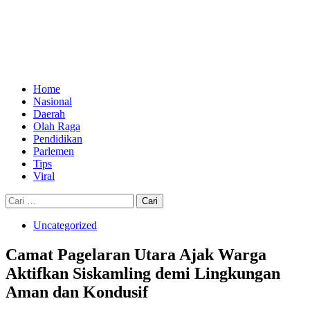
Skip
to
content
Primary
Menu
Home
Nasional
Daerah
Olah Raga
Pendidikan
Parlemen
Tips
Viral
Cari
untuk:
Uncategorized
Camat Pagelaran Utara Ajak Warga
Aktifkan Siskamling demi Lingkungan
Aman dan Kondusif