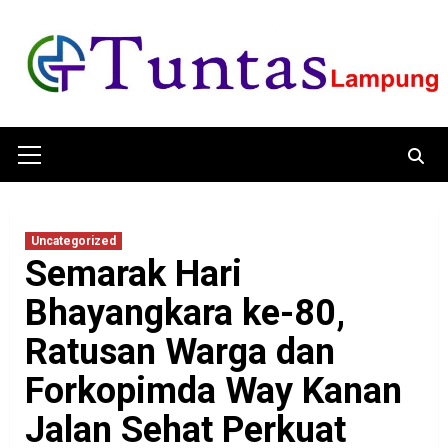
Skip
to
content
Primary
Menu
Uncategorized
Semarak Hari
Bhayangkara ke-80,
Ratusan Warga dan
Forkopimda Way Kanan
Jalan Sehat Perkuat