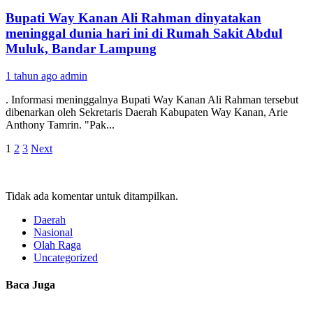
Bupati Way Kanan Ali Rahman dinyatakan
meninggal dunia hari ini di Rumah Sakit Abdul
Muluk, Bandar Lampung
1 tahun ago
admin
. Informasi meninggalnya Bupati Way Kanan Ali Rahman tersebut
dibenarkan oleh Sekretaris Daerah Kabupaten Way Kanan, Arie
Anthony Tamrin. "Pak...
Paginasi
1
2
3
Next
pos
Tidak ada komentar untuk ditampilkan.
Daerah
Nasional
Olah Raga
Uncategorized
Baca Juga