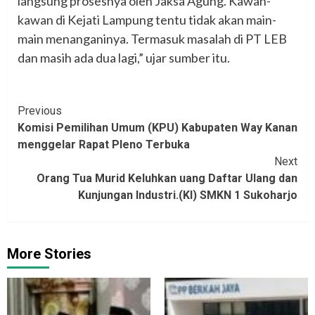
langsung prosesnya oleh Jaksa Agung. Kawan-
kawan di Kejati Lampung tentu tidak akan main-
main menanganinya. Termasuk masalah di PT LEB
dan masih ada dua lagi,” ujar sumber itu.
Continue
Previous
Komisi Pemilihan Umum (KPU) Kabupaten Way Kanan
Reading
menggelar Rapat Pleno Terbuka
Next
Orang Tua Murid Keluhkan uang Daftar Ulang dan
Kunjungan Industri.(KI) SMKN 1 Sukoharjo
More Stories