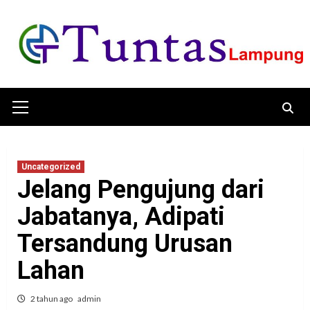
Skip
to
content
Primary
Menu
Uncategorized
Jelang Pengujung dari
Jabatanya, Adipati
Tersandung Urusan
Lahan
2 tahun ago
admin