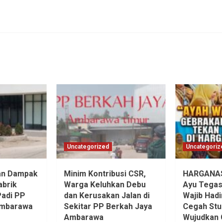
Uncategorized
Uncategoriz
an Dampak
Minim Kontribusi CSR,
HARGANAS 
abrik
Warga Keluhkan Debu
Ayu Tegas
Padi PP
dan Kerusakan Jalan di
Wajib Hadi
Ambarawa
Sekitar PP Berkah Jaya
Cegah Stu
Ambarawa‎
Wujudkan 