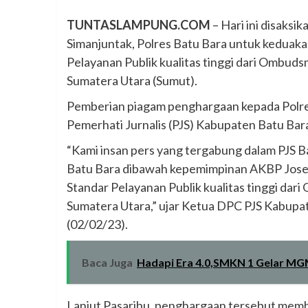
TUNTASLAMPUNG.COM
– Hari ini disaksi
Simanjuntak, Polres Batu Bara untuk keduak
Pelayanan Publik kualitas tinggi dari Ombuds
Sumatera Utara (Sumut).
Pemberian piagam penghargaan kepada Polres
Pemerhati Jurnalis (PJS) Kabupaten Batu Bar
“Kami insan pers yang tergabung dalam PJS B
Batu Bara dibawah kepemimpinan AKBP Jose 
Standar Pelayanan Publik kualitas tinggi da
Sumatera Utara,” ujar Ketua DPC PJS Kabupat
(02/02/23).
Baca Juga
Hadapi Era 4.0,SMKN 1 Gelar MG
Lanjut Pasaribu, penghargaan tersebut membu