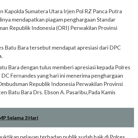
kan Kapolda Sumatera Utara Irjen Pol RZ Panca Putra
alinya mendapatkan piagam penghargaan Standar
man Republik Indonesia (ORI) Perwakilan Provinsi
 Batu Bara tersebut mendapat apresiasi dari DPC
a.
atu Bara dengan tulus memberi apresiasi kepada Polres
DC Fernandes yang hari ini menerima penghargaan
ri Ombudsman Republik Indonesia Perwakilan Provinsi
en Batu Bara Drs. Ebson A. Pasaribu,Pada Kamis
MP Selama 3 Hari
ktikan pelayan terhadap publik sudah baik di Polres