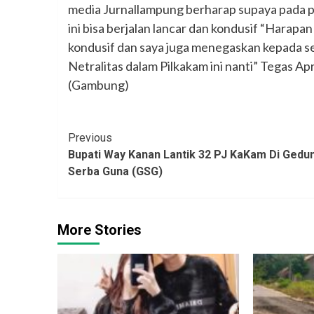
media Jurnallampung berharap supaya pada pe
ini bisa berjalan lancar dan kondusif “Harapan
kondusif dan saya juga menegaskan kepada s
Netralitas dalam Pilkakam ini nanti” Tegas Ap
(Gambung)
Continue
Previous
Bupati Way Kanan Lantik 32 PJ KaKam Di Gedu
Reading
Serba Guna (GSG)
More Stories