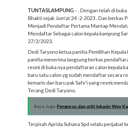
TUNTASLAMPUNG
– . Dengan telah di buk
Bhakti sejak Jum’at 24 -2-2023 , Dan berkas P
Menjadi Pendaftar Pertama Mantap Mendatan
Mendaftar Sebagai calon kepala kampung Sa
27/2/2023.
Dedi Taryono ketua panitia Pemilihan Kepala
panitia menerima langsung berkas pendaftar
resmi di buka nya pendaftaran calon kepala 
baru satu calon yg sudah mendaftar secara re
kemarin dan baru pak Safe’i yang resmi.mend
Terang Dedi Taryono.
Baca Juga
Pengurus dan atlit Inkado Way K
Terpisah Aprida Suhana Spd selalu penjabat 