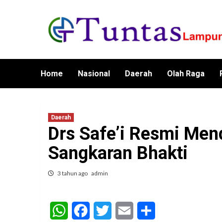
Skip
to
content
Home
Nasional
Daerah
Olah Raga
Daerah
Drs Safe’i Resmi Men
Sangkaran Bhakti
3 tahun ago
admin
WhatsApp
Facebook
Twitter
Email
Share