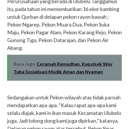
Perurusahaan yang berada di Ulubelu Tanggamus
itu, pada tahun ini memembarikan 16 ekor kambing
untuk Qurban di delapan pekon rayon bawah ;
Pekon Ngarep, Pekon Muara Dua, Pekon Suka
Maju, Pekon Pagar Alam, Pekon Karang Rejo, Pekon
Gunung Tiga, Pekon Datarajan, dan Pekon Air
Abang.
Baca Juga
Ceramah Ramadhan, Kapolsek Way
Tuba Sosialisasi Mudik Aman dan Nyaman
Sedangakan untuk Pekon wilayah atas tidak parnah
mendapatkan apa-apa. “Kalau rapat apa-apa kami
selalu diajak, kami in ikan masuk Kecamatan Ulubelu
juga. Jadi tolong dong kami juga dipirkan,” katanya.
Delapan pekon rayon atas tersebut, Pekon Sinar