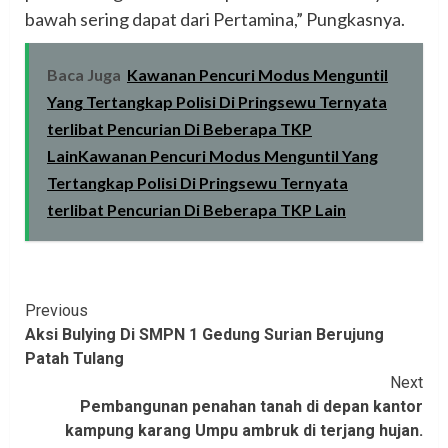
bawah sering dapat dari Pertamina,” Pungkasnya.
Baca Juga
Kawanan Pencuri Modus Menguntil
Yang Tertangkap Polisi Di Pringsewu Ternyata
terlibat Pencurian Di Beberapa TKP
LainKawanan Pencuri Modus Menguntil Yang
Tertangkap Polisi Di Pringsewu Ternyata
terlibat Pencurian Di Beberapa TKP Lain
Continue
Previous
Aksi Bulying Di SMPN 1 Gedung Surian Berujung
Reading
Patah Tulang
Next
Pembangunan penahan tanah di depan kantor
kampung karang Umpu ambruk di terjang hujan.