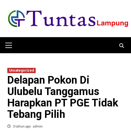
Skip
to
content
Primary
Menu
Uncategorized
Delapan Pokon Di
Ulubelu Tanggamus
Harapkan PT PGE Tidak
Tebang Pilih
3 tahun ago
admin