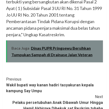
terbukti yang bersangkutan akan dikenai Pasal 2
Ayat ( 1 ) Subsidair Pasal 3 UU RI No. 31 Tahun 1999
Jo UU RI No. 20 Tahun 2001 tentang
Pemberantasan Tindak Pidana Korupsi dengan
ancaman pidana penjara maksimal dua belas tahun
penjara,” Ungkap Kasatreskrim.
Baca Juga
Dinas PUPR Pringsewu Bersihkan
Tumpukan Sampah di Drainase Jalan Veteran
Continue
Previous
Wakil bupati way kanan hadiri tasyakuran kepala
Reading
kampung Say Umpu
Next
Pelaku persetubuhan Anak Dibawah Umur Hingga
Hamil Akhirnya Dibekuk sat Reskrim tubaba