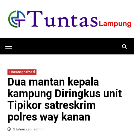
Skip
to
content
Primary
Menu
Uncategorized
Dua mantan kepala
kampung Diringkus unit
Tipikor satreskrim
polres way kanan
3 tahun ago
admin