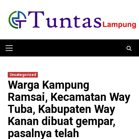
Skip
to
content
Primary
Menu
Uncategorized
Warga Kampung
Ramsai, Kecamatan Way
Tuba, Kabupaten Way
Kanan dibuat gempar,
pasalnya telah