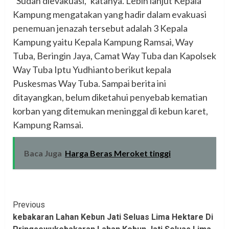
“Sudah dievakuasi,” katanya. Lebih lanjut Kepala
Kampung mengatakan yang hadir dalam evakuasi
penemuan jenazah tersebut adalah 3 Kepala
Kampung yaitu Kepala Kampung Ramsai, Way
Tuba, Beringin Jaya, Camat Way Tuba dan Kapolsek
Way Tuba Iptu Yudhianto berikut kepala
Puskesmas Way Tuba. Sampai berita ini
ditayangkan, belum diketahui penyebab kematian
korban yang ditemukan meninggal di kebun karet,
Kampung Ramsai.
Baca Juga
Harga Beras Meroket tinggi
Continue
Previous
kebakaran Lahan Kebun Jati Seluas Lima Hektare Di
Reading