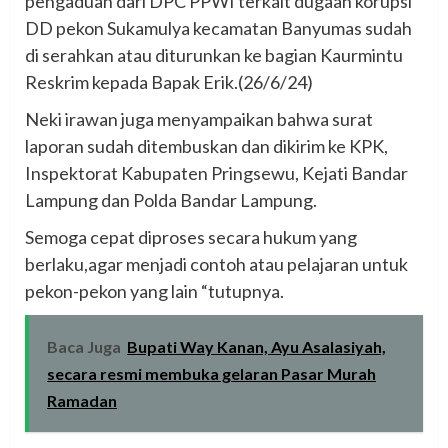
pengaduan dari DPC PPWI terkait dugaan korupsi
DD pekon Sukamulya kecamatan Banyumas sudah
di serahkan atau diturunkan ke bagian Kaurmintu
Reskrim kepada Bapak Erik.(26/6/24)
Neki irawan juga menyampaikan bahwa surat
laporan sudah ditembuskan dan dikirim ke KPK,
Inspektorat Kabupaten Pringsewu, Kejati Bandar
Lampung dan Polda Bandar Lampung.
Semoga cepat diproses secara hukum yang
berlaku,agar menjadi contoh atau pelajaran untuk
pekon-pekon yang lain “tutupnya.
Baca Juga
Bupati Way Kanan, Ayu Asalasiyah,
secara resmi membuka gelaran Pasar Murah
Ramadan