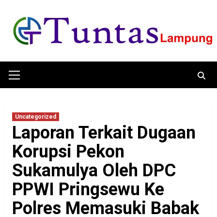
Skip
to
content
Primary
Menu
Uncategorized
Laporan Terkait Dugaan
Korupsi Pekon
Sukamulya Oleh DPC
PPWI Pringsewu Ke
Polres Memasuki Babak