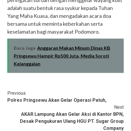
peringatan suroan dengan menggelar wayang kulit
adalah suatu bentuk rasa syukur kepada Tuhan
Yang Maha Kuasa, dan mengadakan acara doa
bersama untuk meminta keberkahan serta
keselamatan bagi masyarakat Podomoro.
Baca Juga
Anggaran Makan Minum Dinas KB
Pringsewu Hampir Rp500 Juta, Media Soroti
Kejanggalan
Continue
Previous
Polres Pringsewu Akan Gelar Operasi Patuh,
Reading
Next
AKAR Lampung Akan Gelar Aksi di Kantor BPN,
Desak Pengukuran Ulang HGU PT. Sugar Group
Company