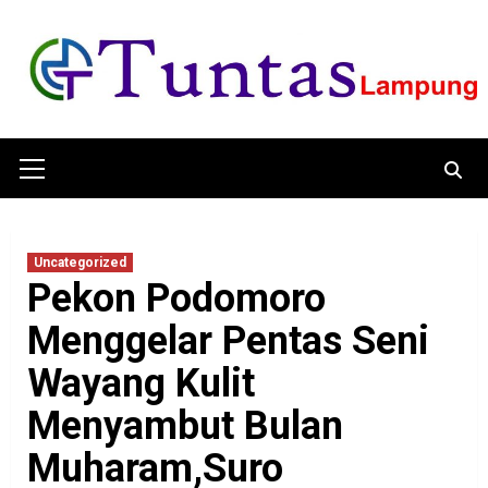
Skip
to
content
Primary
Menu
Uncategorized
Pekon Podomoro
Menggelar Pentas Seni
Wayang Kulit
Menyambut Bulan
Muharam,Suro