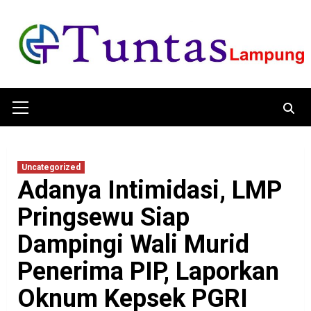
Skip
to
content
Primary
Menu
Uncategorized
Adanya Intimidasi, LMP
Pringsewu Siap
Dampingi Wali Murid
Penerima PIP, Laporkan
Oknum Kepsek PGRI