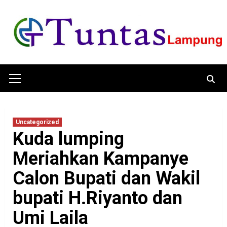
Skip
to
content
Primary
Menu
Uncategorized
Kuda lumping
Meriahkan Kampanye
Calon Bupati dan Wakil
bupati H.Riyanto dan
Umi Laila