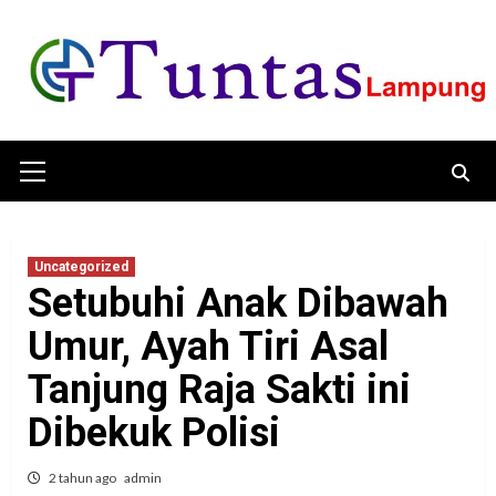
Skip
to
content
Primary
Menu
Uncategorized
Setubuhi Anak Dibawah
Umur, Ayah Tiri Asal
Tanjung Raja Sakti ini
Dibekuk Polisi
2 tahun ago
admin