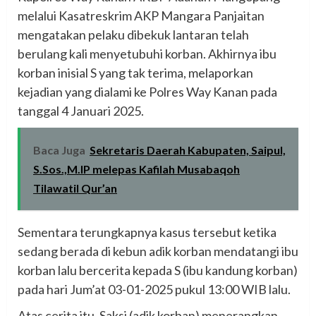
melalui Kasatreskrim AKP Mangara Panjaitan
mengatakan pelaku dibekuk lantaran telah
berulang kali menyetubuhi korban. Akhirnya ibu
korban inisial S yang tak terima, melaporkan
kejadian yang dialami ke Polres Way Kanan pada
tanggal 4 Januari 2025.
Baca Juga
Sekretaris Daerah Kabupaten, Saipul,
S.Sos.,M.IP melepas Kafilah Musabaqoh
Tilawatil Qur’an
Sementara terungkapnya kasus tersebut ketika
sedang berada di kebun adik korban mendatangi ibu
korban lalu bercerita kepada S (ibu kandung korban)
pada hari Jum’at 03-01-2025 pukul 13:00 WIB lalu.
Atas cerita itu, Saksi (adik korban) menerangkan