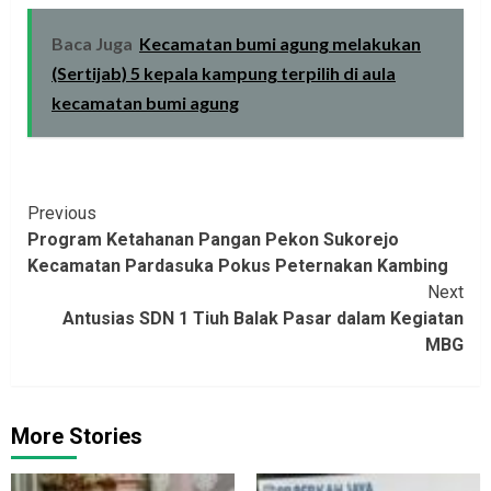
Baca Juga
Kecamatan bumi agung melakukan
(Sertijab) 5 kepala kampung terpilih di aula
kecamatan bumi agung
Continue
Previous
Program Ketahanan Pangan Pekon Sukorejo
Reading
Kecamatan Pardasuka Pokus Peternakan Kambing
Next
Antusias SDN 1 Tiuh Balak Pasar dalam Kegiatan
MBG
More Stories