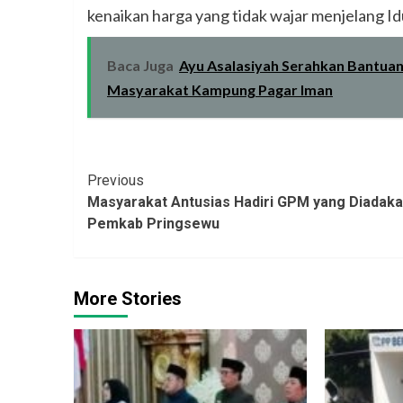
kenaikan harga yang tidak wajar menjelang Idul
Baca Juga
Ayu Asalasiyah Serahkan Bantua
Masyarakat Kampung Pagar Iman
Continue
Previous
Masyarakat Antusias Hadiri GPM yang Diadak
Reading
Pemkab Pringsewu
More Stories