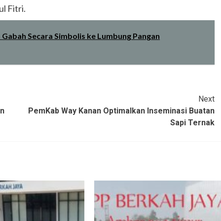
 Fitri.
n Gabah Secara Simbolis ke Lumbung Pangan
Next
an
PemKab Way Kanan Optimalkan Inseminasi Buatan
Sapi Ternak