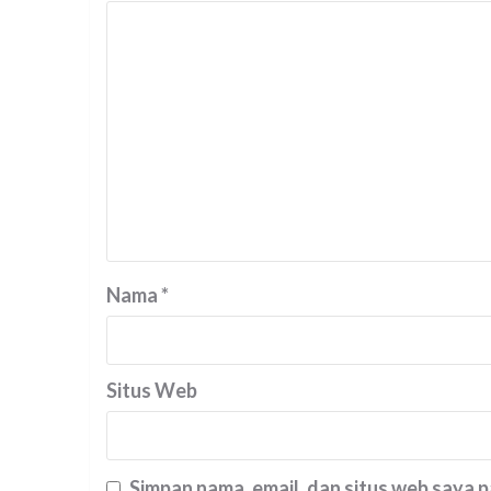
Nama
*
Situs Web
Simpan nama, email, dan situs web saya 