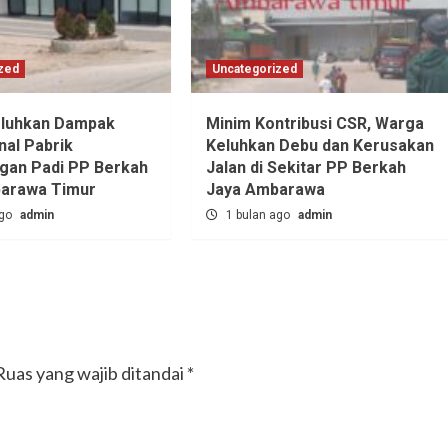
zed
Uncategorized
luhkan Dampak
Minim Kontribusi CSR, Warga
nal Pabrik
Keluhkan Debu dan Kerusakan
ngan Padi PP Berkah
Jalan di Sekitar PP Berkah
barawa Timur
Jaya Ambarawa‎
ago
admin
1 bulan ago
admin
Ruas yang wajib ditandai
*