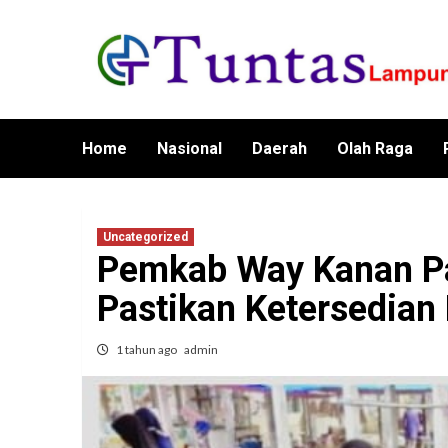
Skip
to
content
Home
Nasional
Daerah
Olah Raga
Uncategorized
Pemkab Way Kanan P
Pastikan Ketersedian
1 tahun ago
admin