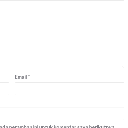
Email
*
pada peramban ini untuk komentar saya berikutnya.