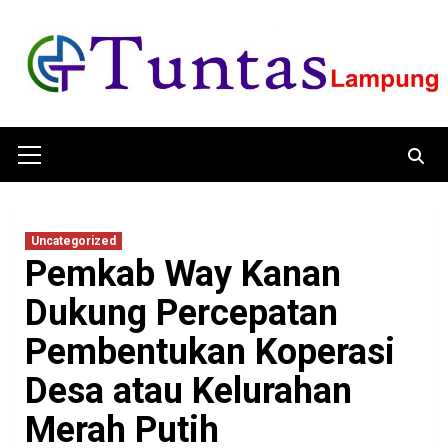
Skip
to
content
Primary
Menu
Uncategorized
Pemkab Way Kanan
Dukung Percepatan
Pembentukan Koperasi
Desa atau Kelurahan
Merah Putih