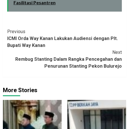
Fasilitasi Pesantren‎‎‎‎
Continue
Previous
ICMI Orda Way Kanan Lakukan Audiensi dengan Plt.
Reading
Bupati Way Kanan
Next
Rembug Stanting Dalam Rangka Pencegahan dan
Penurunan Stanting Pekon Bulurejo
More Stories