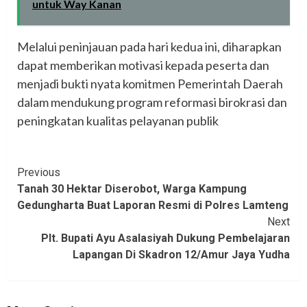
untuk Way Kanan
Melalui peninjauan pada hari kedua ini, diharapkan
dapat memberikan motivasi kepada peserta dan
menjadi bukti nyata komitmen Pemerintah Daerah
dalam mendukung program reformasi birokrasi dan
peningkatan kualitas pelayanan publik
Continue
Previous
Tanah 30 Hektar Diserobot, Warga Kampung
Reading
Gedungharta Buat Laporan Resmi di Polres Lamteng
Next
Plt. Bupati Ayu Asalasiyah Dukung Pembelajaran
Lapangan Di Skadron 12/Amur Jaya Yudha