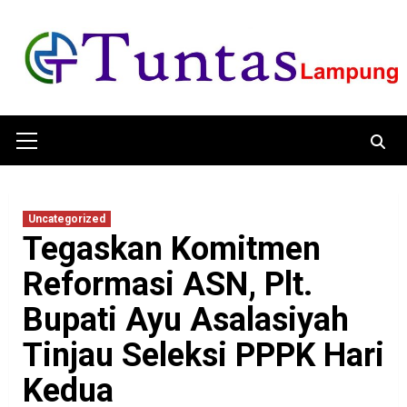
Skip
to
content
Primary
Menu
Uncategorized
Tegaskan Komitmen
Reformasi ASN, Plt.
Bupati Ayu Asalasiyah
Tinjau Seleksi PPPK Hari
Kedua