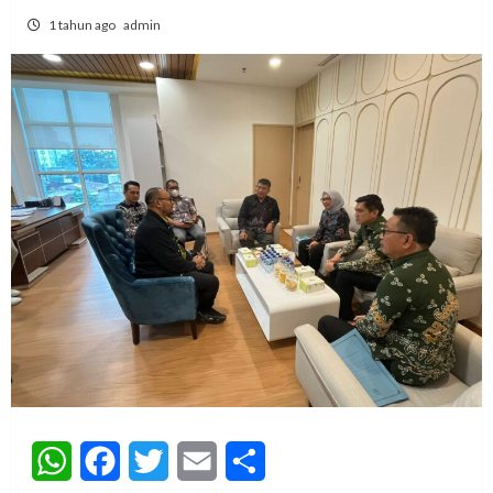
1 tahun ago
admin
WhatsApp
Facebook
Twitter
Email
Share