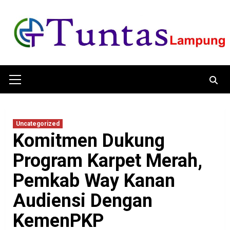
Skip
to
content
Primary
Menu
Uncategorized
Komitmen Dukung
Program Karpet Merah,
Pemkab Way Kanan
Audiensi Dengan
KemenPKP