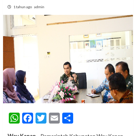
1 tahun ago
admin
WhatsApp
Facebook
Twitter
Email
Share
Way Kanan
– Pemerintah Kabupaten Way Kanan