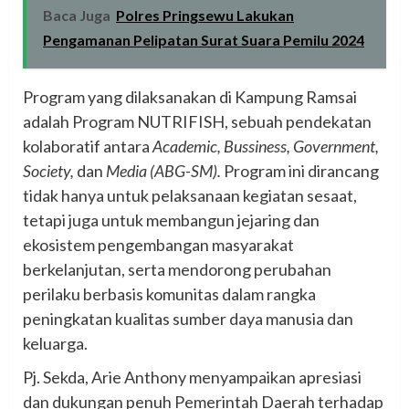
Baca Juga
Polres Pringsewu Lakukan
Pengamanan Pelipatan Surat Suara Pemilu 2024
Program yang dilaksanakan di Kampung Ramsai
adalah Program NUTRIFISH, sebuah pendekatan
kolaboratif antara
Academic, Bussiness, Government,
Society,
dan
Media (ABG-SM).
Program ini dirancang
tidak hanya untuk pelaksanaan kegiatan sesaat,
tetapi juga untuk membangun jejaring dan
ekosistem pengembangan masyarakat
berkelanjutan, serta mendorong perubahan
perilaku berbasis komunitas dalam rangka
peningkatan kualitas sumber daya manusia dan
keluarga.
Pj. Sekda, Arie Anthony menyampaikan apresiasi
dan dukungan penuh Pemerintah Daerah terhadap