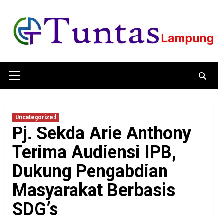
Skip
to
content
Primary
Menu
Uncategorized
Pj. Sekda Arie Anthony
Terima Audiensi IPB,
Dukung Pengabdian
Masyarakat Berbasis
SDG’s