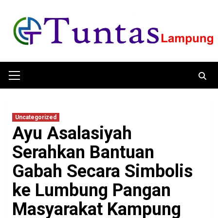
Skip
to
content
Primary
Menu
Uncategorized
Ayu Asalasiyah
Serahkan Bantuan
Gabah Secara Simbolis
ke Lumbung Pangan
Masyarakat Kampung