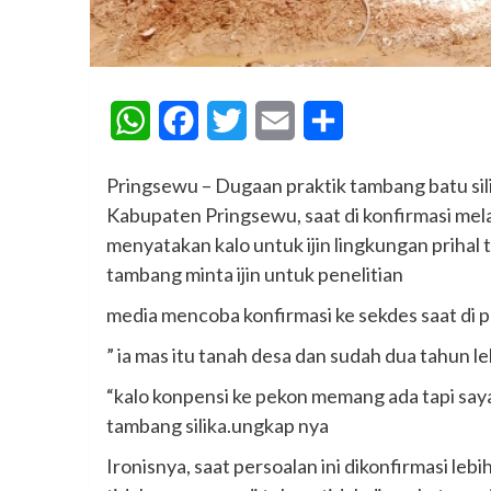
WhatsApp
Facebook
Twitter
Email
Share
Pringsewu – Dugaan praktik tambang batu sili
Kabupaten Pringsewu, saat di konfirmasi mela
menyatakan kalo untuk ijin lingkungan prihal t
tambang minta ijin untuk penelitian
media mencoba konfirmasi ke sekdes saat di
” ia mas itu tanah desa dan sudah dua tahun leb
“kalo konpensi ke pekon memang ada tapi saya
tambang silika.ungkap nya
Ironisnya, saat persoalan ini dikonfirmasi leb