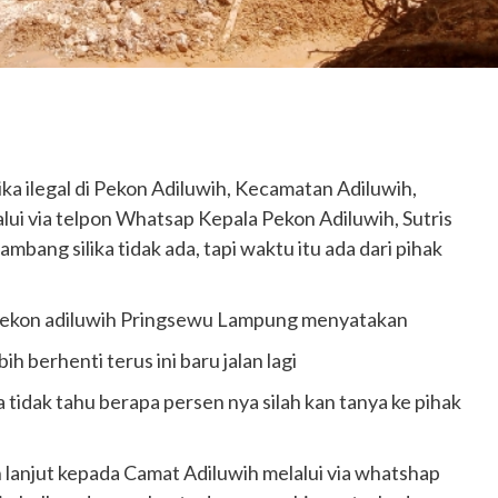
ka ilegal di Pekon Adiluwih, Kecamatan Adiluwih,
lui via telpon Whatsap Kepala Pekon Adiluwih, Sutris
ambang silika tidak ada, tapi waktu itu ada dari pihak
 pekon adiluwih Pringsewu Lampung menyatakan
ih berhenti terus ini baru jalan lagi
 tidak tahu berapa persen nya silah kan tanya ke pihak
ih lanjut kepada Camat Adiluwih melalui via whatshap