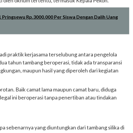
i oleh oknum tertentu, termasuk Kepala Pekon.
 1 Pringsewu Rp.3000.000 Per Siswa Dengan Dalih Uang
adi praktik kerjasama terselubung antara pengelola
ua tahun tambang beroperasi, tidak ada transparansi
gkungan, maupun hasil yang diperoleh dari kegiatan
orotan. Baik camat lama maupun camat baru, diduga
legal ini beroperasi tanpa penertiban atau tindakan
pa sebenarnya yang diuntungkan dari tambang silika di