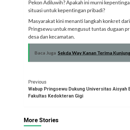
Pekon Adiluwih? Apakah ini murni kepenting
situasi untuk kepentingan pribadi?
Masyarakat kini menanti langkah konkret da
Pringsewu untuk mengusut tuntas dugaan pra
desa dan kecamatan.
Baca Juga
Sekda Way Kanan Terima Kunjun
Continue
Previous
Wabup Pringsewu Dukung Universitas Aisyah 
Reading
Fakultas Kedokteran Gigi
More Stories