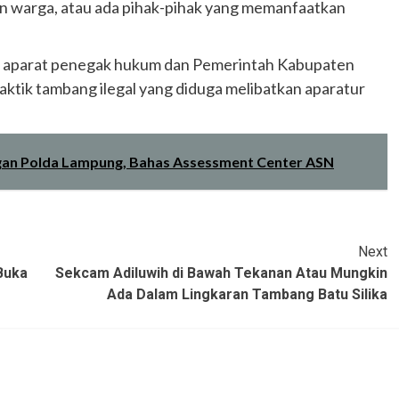
an warga, atau ada pihak-pihak yang memanfaatkan
ri aparat penegak hukum dan Pemerintah Kabupaten
ktik tambang ilegal yang diduga melibatkan aparatur
gan Polda Lampung, Bahas Assessment Center ASN
Next
Buka
Sekcam Adiluwih di Bawah Tekanan Atau Mungkin
Ada Dalam Lingkaran Tambang Batu Silika