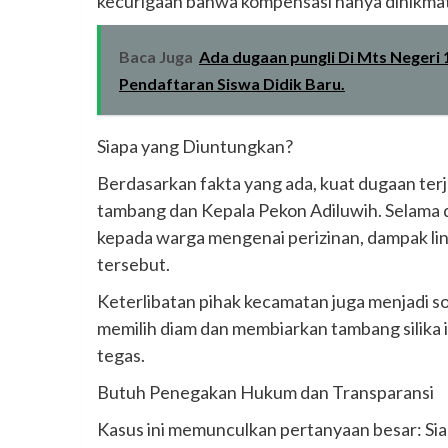
kecurigaan bahwa kompensasi hanya dinikmat
Baca Juga
Ada dugaan pungli Di Mts Negeri
Pendaftaran Siswa Didik Baru.
Siapa yang Diuntungkan?
Berdasarkan fakta yang ada, kuat dugaan terj
tambang dan Kepala Pekon Adiluwih. Selama d
kepada warga mengenai perizinan, dampak lin
tersebut.
Keterlibatan pihak kecamatan juga menjadi s
memilih diam dan membiarkan tambang silika i
tegas.
Butuh Penegakan Hukum dan Transparansi
Kasus ini memunculkan pertanyaan besar: Sia