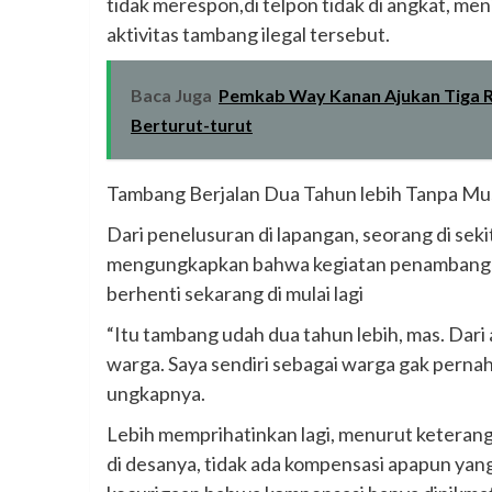
tidak merespon,di telpon tidak di angkat, m
aktivitas tambang ilegal tersebut.
Baca Juga
Pemkab Way Kanan Ajukan Tiga R
Berturut-turut
Tambang Berjalan Dua Tahun lebih Tanpa M
Dari penelusuran di lapangan, seorang di se
mengungkapkan bahwa kegiatan penambangan si
berhenti sekarang di mulai lagi
“Itu tambang udah dua tahun lebih, mas. Dar
warga. Saya sendiri sebagai warga gak pernah 
ungkapnya.
Lebih memprihatinkan lagi, menurut keterang
di desanya, tidak ada kompensasi apapun yan