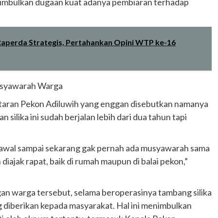
enimbulkan dugaan kuat adanya pembiaran terhadap
aperda Strategis, Pertahankan Opini WTP ke-16
usyawarah Warga
kitaran Pekon Adiluwih yang enggan disebutkan namanya
lika ini sudah berjalan lebih dari dua tahun tapi
i awal sampai sekarang gak pernah ada musyawarah sama
diajak rapat, baik di rumah maupun di balai pekon,”
an warga tersebut, selama beroperasinya tambang silika
g diberikan kepada masyarakat. Hal ini menimbulkan