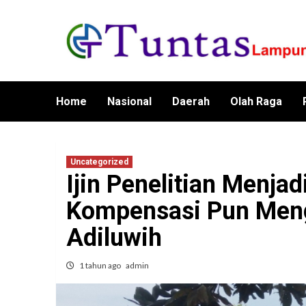
Skip
to
content
Home
Nasional
Daerah
Olah Raga
Uncategorized
Ijin Penelitian Menja
Kompensasi Pun Meng
Adiluwih
1 tahun ago
admin