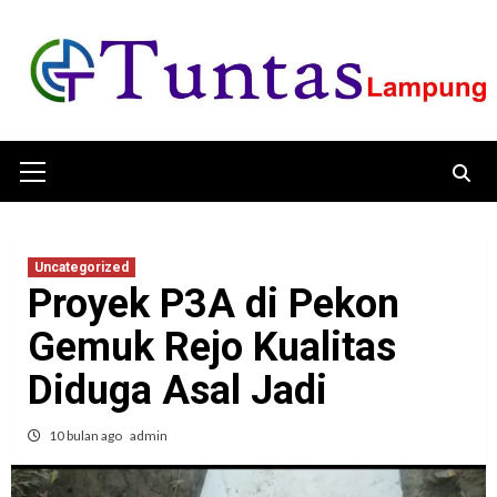
Skip
to
content
Primary
Menu
Uncategorized
Proyek P3A di Pekon
Gemuk Rejo Kualitas
Diduga Asal Jadi
10 bulan ago
admin