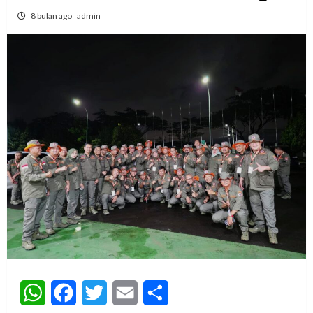
8 bulan ago
admin
WhatsApp
Facebook
Twitter
Email
Share