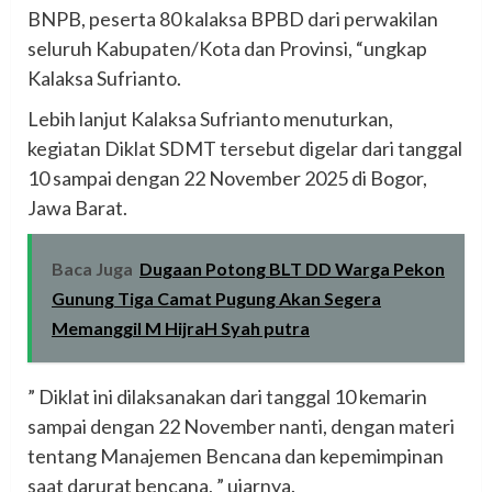
BNPB, peserta 80 kalaksa BPBD dari perwakilan
seluruh Kabupaten/Kota dan Provinsi, “ungkap
Kalaksa Sufrianto.
Lebih lanjut Kalaksa Sufrianto menuturkan,
kegiatan Diklat SDMT tersebut digelar dari tanggal
10 sampai dengan 22 November 2025 di Bogor,
Jawa Barat.
Baca Juga
Dugaan Potong BLT DD Warga Pekon
Gunung Tiga Camat Pugung Akan Segera
Memanggil M HijraH Syah putra
” Diklat ini dilaksanakan dari tanggal 10 kemarin
sampai dengan 22 November nanti, dengan materi
tentang Manajemen Bencana dan kepemimpinan
saat darurat bencana, ” ujarnya.