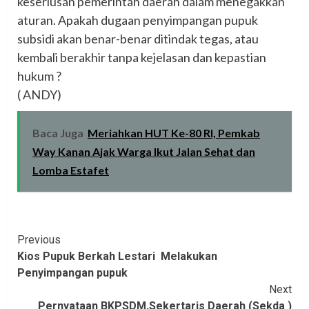
keseriusan pemerintah daerah dalam menegakkan
aturan. Apakah dugaan penyimpangan pupuk
subsidi akan benar-benar ditindak tegas, atau
kembali berakhir tanpa kejelasan dan kepastian
hukum ?
‎( ANDY)
Baca Juga
Meriahkan HUT Ke-80 RI, Pemkab
Way Kanan Ajak Warga Ikut Jalan Sehat dan
Lomba Estafet
Continue
Previous
Kios Pupuk Berkah Lestari Melakukan
Reading
Penyimpangan pupuk
Next
Pernyataan BKPSDM,Sekertaris Daerah (Sekda )