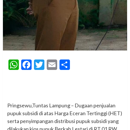
WhatsApp
Facebook
Twitter
Email
Share
‎Pringsewu,Tuntas Lampung – Dugaan penjualan
pupuk subsidi di atas Harga Eceran Tertinggi (HET)
serta penyimpangan distribusi pupuk subsidi yang
dilakukan kios pupuk Berkah Lestari di RT 01 RW