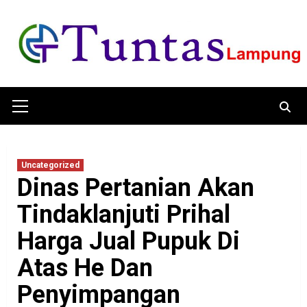
Skip
to
content
Primary
Menu
Uncategorized
Dinas Pertanian Akan
Tindaklanjuti Prihal
Harga Jual Pupuk Di
Atas He Dan
Penyimpangan