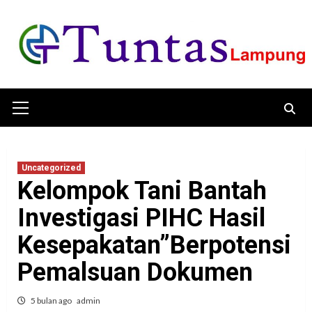
Skip
to
content
Primary
Menu
Uncategorized
Kelompok Tani Bantah
Investigasi PIHC Hasil
Kesepakatan”Berpotensi
Pemalsuan Dokumen
5 bulan ago
admin