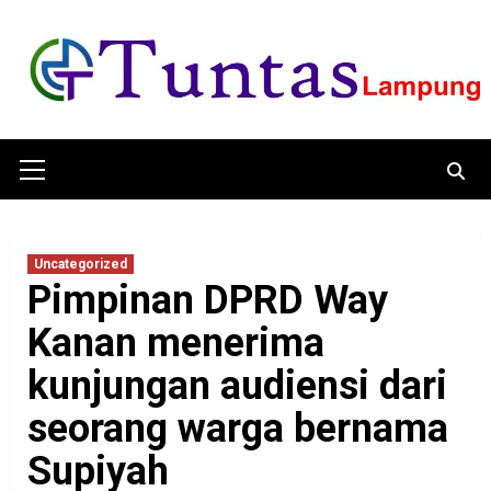
Skip
to
content
Primary
Menu
Uncategorized
Pimpinan DPRD Way
Kanan menerima
kunjungan audiensi dari
seorang warga bernama
Supiyah