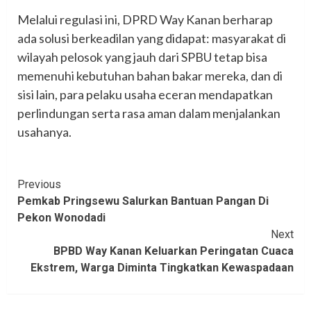
Melalui regulasi ini, DPRD Way Kanan berharap
ada solusi berkeadilan yang didapat: masyarakat di
wilayah pelosok yang jauh dari SPBU tetap bisa
memenuhi kebutuhan bahan bakar mereka, dan di
sisi lain, para pelaku usaha eceran mendapatkan
perlindungan serta rasa aman dalam menjalankan
usahanya.
Continue
Previous
Pemkab Pringsewu Salurkan Bantuan Pangan Di
Reading
Pekon Wonodadi‎‎
Next
BPBD Way Kanan Keluarkan Peringatan Cuaca
Ekstrem, Warga Diminta Tingkatkan Kewaspadaan