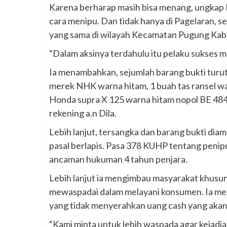
Karena berharap masih bisa menang, ungkap 
cara menipu. Dan tidak hanya di Pagelaran, 
yang sama di wilayah Kecamatan Pugung Ka
“Dalam aksinya terdahulu itu pelaku sukses m
Ia menambahkan, sejumlah barang bukti turut
merek NHK warna hitam, 1 buah tas ransel wa
Honda supra X 125 warna hitam nopol BE 4844 
rekening a.n Dila.
Lebih lanjut, tersangka dan barang bukti dia
pasal berlapis. Pasa 378 KUHP tentang peni
ancaman hukuman 4 tahun penjara.
Lebih lanjut ia mengimbau masyarakat khusuny
mewaspadai dalam melayani konsumen. Ia me
yang tidak menyerahkan uang cash yang akan 
“Kami minta untuk lebih waspada agar kejadian