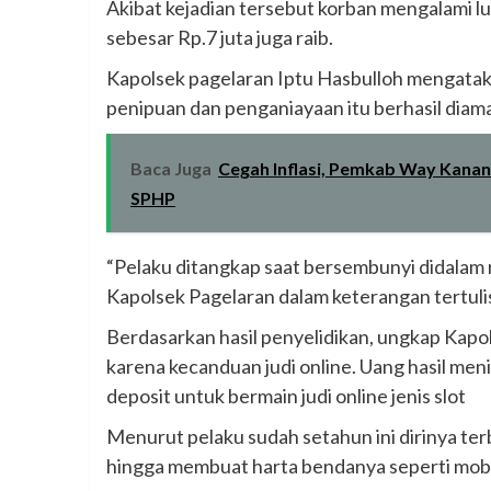
Akibat kejadian tersebut korban mengalami l
sebesar Rp.7 juta juga raib.
Kapolsek pagelaran Iptu Hasbulloh mengatak
penipuan dan penganiayaan itu berhasil diama
Baca Juga
Cegah Inflasi, Pemkab Way Kanan
SPHP
“Pelaku ditangkap saat bersembunyi didalam r
Kapolsek Pagelaran dalam keterangan tertuli
Berdasarkan hasil penyelidikan, ungkap Kapo
karena kecanduan judi online. Uang hasil men
deposit untuk bermain judi online jenis slot
Menurut pelaku sudah setahun ini dirinya terbi
hingga membuat harta bendanya seperti mobil 