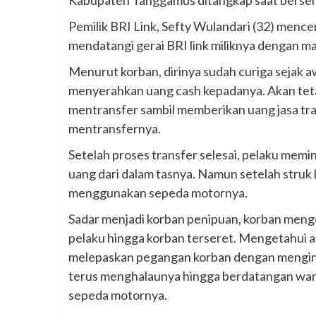
Kabupaten Tanggamus ditangkap saat bersemb
Pemilik BRI Link, Sefty Wulandari (32) mencer
mendatangi gerai BRI link miliknya dengan m
Menurut korban, dirinya sudah curiga sejak 
menyerahkan uang cash kepadanya. Akan tet
mentransfer sambil memberikan uang jasa tr
mentransfernya.
Setelah proses transfer selesai, pelaku memi
uang dari dalam tasnya. Namun setelah struk 
menggunakan sepeda motornya.
Sadar menjadi korban penipuan, korban meng
pelaku hingga korban terseret. Mengetahui 
melepaskan pegangan korban dengan menginj
terus menghalaunya hingga berdatangan warga
sepeda motornya.