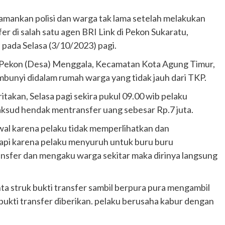
diamankan polisi dan warga tak lama setelah melakukan
r di salah satu agen BRI Link di Pekon Sukaratu,
ada Selasa (3/10/2023) pagi.
ga Pekon (Desa) Menggala, Kecamatan Kota Agung Timur,
unyi didalam rumah warga yang tidak jauh dari TKP.
itakan, Selasa pagi sekira pukul 09.00 wib pelaku
aksud hendak mentransfer uang sebesar Rp.7 juta.
awal karena pelaku tidak memperlihatkan dan
api karena pelaku menyuruh untuk buru buru
ansfer dan mengaku warga sekitar maka dirinya langsung
nta struk bukti transfer sambil berpura pura mengambil
bukti transfer diberikan. pelaku berusaha kabur dengan