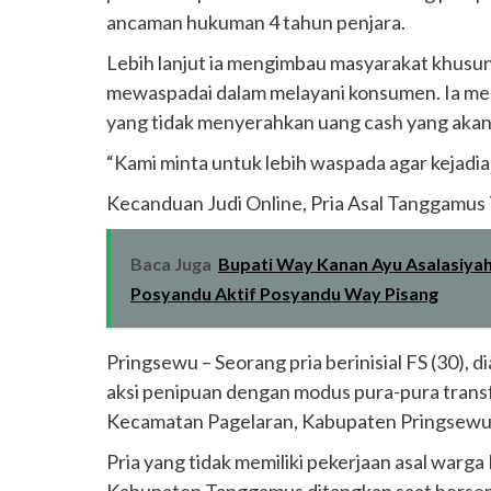
ancaman hukuman 4 tahun penjara.
Lebih lanjut ia mengimbau masyarakat khusuny
mewaspadai dalam melayani konsumen. Ia me
yang tidak menyerahkan uang cash yang akan 
“Kami minta untuk lebih waspada agar kejadian
Kecanduan Judi Online, Pria Asal Tanggamus
Baca Juga
Bupati Way Kanan Ayu Asalasiyah
Posyandu Aktif Posyandu Way Pisang
Pringsewu – Seorang pria berinisial FS (30), 
aksi penipuan dengan modus pura-pura transfe
Kecamatan Pagelaran, Kabupaten Pringsewu p
Pria yang tidak memiliki pekerjaan asal war