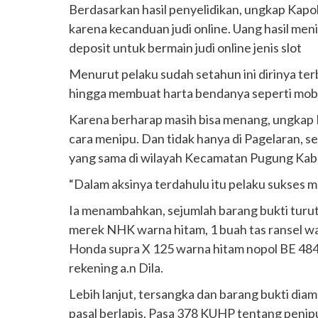
Berdasarkan hasil penyelidikan, ungkap Kapo
karena kecanduan judi online. Uang hasil men
deposit untuk bermain judi online jenis slot
Menurut pelaku sudah setahun ini dirinya terbi
hingga membuat harta bendanya seperti mobil 
Karena berharap masih bisa menang, ungkap 
cara menipu. Dan tidak hanya di Pagelaran, 
yang sama di wilayah Kecamatan Pugung Ka
“Dalam aksinya terdahulu itu pelaku sukses m
Ia menambahkan, sejumlah barang bukti turut
merek NHK warna hitam, 1 buah tas ransel wa
Honda supra X 125 warna hitam nopol BE 4844 
rekening a.n Dila.
Lebih lanjut, tersangka dan barang bukti dia
pasal berlapis. Pasa 378 KUHP tentang peni