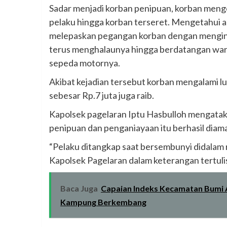
Sadar menjadi korban penipuan, korban meng
pelaku hingga korban terseret. Mengetahui 
melepaskan pegangan korban dengan menginj
terus menghalaunya hingga berdatangan warga
sepeda motornya.
Akibat kejadian tersebut korban mengalami l
sebesar Rp.7 juta juga raib.
Kapolsek pagelaran Iptu Hasbulloh mengatak
penipuan dan penganiayaan itu berhasil diama
“Pelaku ditangkap saat bersembunyi didalam r
Kapolsek Pagelaran dalam keterangan tertuli
Baca Juga
Capaian Indeks Kecamatan Bumi A
Kampung Berkembang