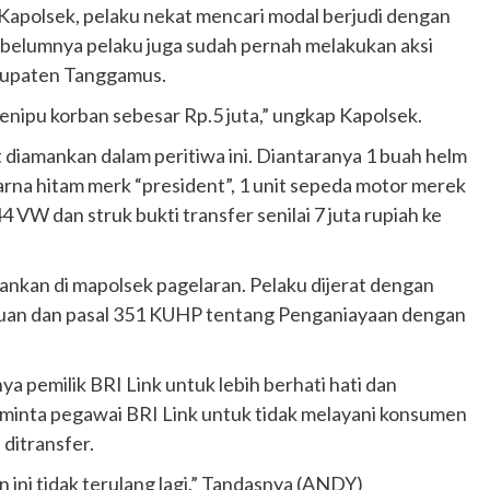
Kapolsek, pelaku nekat mencari modal berjudi dengan
sebelumnya pelaku juga sudah pernah melakukan aksi
bupaten Tanggamus.
enipu korban sebesar Rp.5 juta,” ungkap Kapolsek.
 diamankan dalam peritiwa ini. Diantaranya 1 buah helm
rna hitam merk “president”, 1 unit sepeda motor merek
VW dan struk bukti transfer senilai 7 juta rupiah ke
mankan di mapolsek pagelaran. Pelaku dijerat dengan
puan dan pasal 351 KUHP tentang Penganiayaan dengan
a pemilik BRI Link untuk lebih berhati hati dan
minta pegawai BRI Link untuk tidak melayani konsumen
ditransfer.
 ini tidak terulang lagi.” Tandasnya (ANDY)