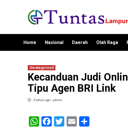
Skip
to
content
Home
Nasional
Daerah
Olah Raga
Uncategorized
Kecanduan Judi Onlin
Tipu Agen BRI Link
3 tahun ago
admin
WhatsApp
Facebook
Twitter
Email
Share