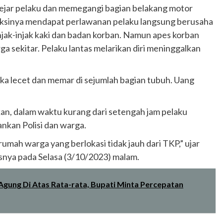
ejar pelaku dan memegangi bagian belakang motor
aksinya mendapat perlawanan pelaku langsung berusaha
ak-injak kaki dan badan korban. Namun apes korban
 sekitar. Pelaku lantas melarikan diri meninggalkan
uka lecet dan memar di sejumlah bagian tubuh. Uang
an, dalam waktu kurang dari setengah jam pelaku
nkan Polisi dan warga.
umah warga yang berlokasi tidak jauh dari TKP,” ujar
snya pada Selasa (3/10/2023) malam.
gung Di Atas Rata-rata, Bupati Minta Percepatan