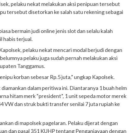
lsek, pelaku nekat melakukan aksi penipuan tersebut
ipu tersebut disetorkan ke salah satu rekening sebagai
asa bermain judi online jenis slot dan selalu kalah
habis terjual.
Kapolsek, pelaku nekat mencari modal berjudi dengan
sebelumnya pelaku juga sudah pernah melakukan aksi
bupaten Tanggamus.
enipu korban sebesar Rp.5 juta,” ungkap Kapolsek.
 diamankan dalam peritiwa ini. Diantaranya 1 buah helm
rna hitam merk “president”, 1 unit sepeda motor merek
VW dan struk bukti transfer senilai 7 juta rupiah ke
mankan di mapolsek pagelaran. Pelaku dijerat dengan
puan dan pasal 351 KUHP tentang Penganiayaan dengan