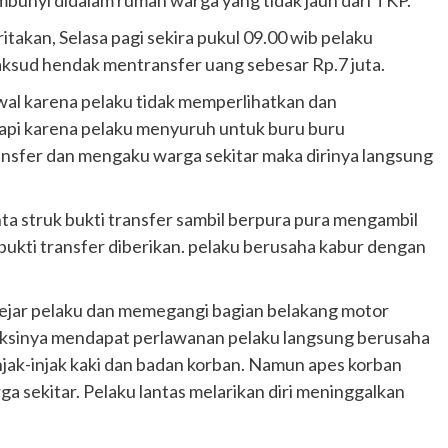
unyi didalam rumah warga yang tidak jauh dari TKP.
itakan, Selasa pagi sekira pukul 09.00 wib pelaku
aksud hendak mentransfer uang sebesar Rp.7 juta.
awal karena pelaku tidak memperlihatkan dan
api karena pelaku menyuruh untuk buru buru
ansfer dan mengaku warga sekitar maka dirinya langsung
nta struk bukti transfer sambil berpura pura mengambil
bukti transfer diberikan. pelaku berusaha kabur dengan
ejar pelaku dan memegangi bagian belakang motor
aksinya mendapat perlawanan pelaku langsung berusaha
ak-injak kaki dan badan korban. Namun apes korban
 sekitar. Pelaku lantas melarikan diri meninggalkan