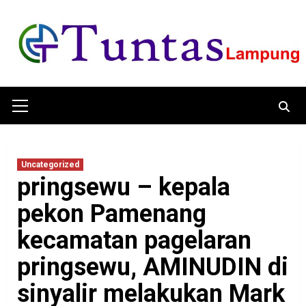
Skip
to
content
Primary
Menu
Uncategorized
pringsewu – kepala
pekon Pamenang
kecamatan pagelaran
pringsewu, AMINUDIN di
sinyalir melakukan Mark