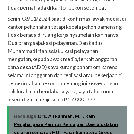
tidak pernah ada di kantor pekon setempat
Senin-08/01/2024,saat di konfirmasi awak media, di
kantor pekon akan tetapi kepala pekon pamenang
tidak berada di ruang kerja nya,melain kan hanya
Dua orang saja,kasi pelayanan,Dan kadus.
Muhammad irfan,selaku kasi pelayanan
mengatan,kepada awak media,terkait anggaran
dana desa (ADD) saya kurang paham om,karena
selama ini anggaran dan realisasi atau pekerjaan di
pemerintahan pekon pamenang ini kewenangan
pak lurah dan bendahara yang saya tahu cuma
insentif guru ngaji saja RP 17.000.000
Baca Juga
Drs. Ali Rahman, M.T. Raih
Penghargaan Perintis Kemajuan Daerah, dalam
gelaran semarak HUT Fajar Sumatera Group