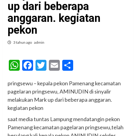
up dari beberapa
anggaran. kegiatan
pekon
3 tahun ago
admin
WhatsApp
Facebook
Twitter
Email
Share
pringsewu – kepala pekon Pamenang kecamatan
pagelaran pringsewu, AMINUDIN di sinyalir
melakukan Mark up dari beberapa anggaran.
kegiatan pekon
saat media tuntas Lampung mendatangin pekon
Pamenang kecamatan pagelaran pringsewu,telah
berulang kali,kepala pekon ANINUDIN,sekdes