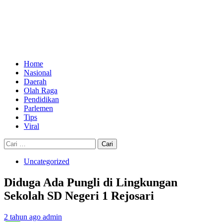
Skip
to
content
Primary
Menu
Home
Nasional
Daerah
Olah Raga
Pendidikan
Parlemen
Tips
Viral
Cari
untuk:
Uncategorized
Diduga Ada Pungli di Lingkungan
Sekolah SD Negeri 1 Rejosari
2 tahun ago
admin