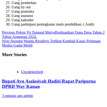
Uang pembelian
Uang try out
Uang pramuka
Uang asuransi
Uang kalender
Uang partisipasi peningkatan mutu pendidikan. ( Andi)
Continue
Previous
Pekon Tri Tunggal MulyaRealisasikan Dana Desa Tahap 2
Tahun Anggaran 2024.
Reading
Next
Seorang Wanita Residivis Terlibat Kembali Kasus Penipuan
Modus Gadai Mobil
More Stories
Uncategorized
Bupati Ayu Asalasiyah Hadiri Rapat Paripurna
DPRD Way Kanan
3 minggu ago
admin