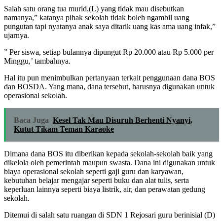
Salah satu orang tua murid,(L) yang tidak mau disebutkan
namanya,” katanya pihak sekolah tidak boleh ngambil uang
pungutan tapi nyatanya anak saya ditarik uang kas ama uang infak,”
ujarnya.
” Per siswa, setiap bulannya dipungut Rp 20.000 atau Rp 5.000 per
Minggu,’ tambahnya.
Hal itu pun menimbulkan pertanyaan terkait penggunaan dana BOS
dan BOSDA. Yang mana, dana tersebut, harusnya digunakan untuk
operasional sekolah.
Baca Juga
Kesel Tak Mau Disuruh Berhenti Nyanyi,
Kutut Tikam Teman Karaoke
Dimana dana BOS itu diberikan kepada sekolah-sekolah baik yang
dikelola oleh pemerintah maupun swasta. Dana ini digunakan untuk
biaya operasional sekolah seperti gaji guru dan karyawan,
kebutuhan belajar mengajar seperti buku dan alat tulis, serta
keperluan lainnya seperti biaya listrik, air, dan perawatan gedung
sekolah.
Ditemui di salah satu ruangan di SDN 1 Rejosari guru berinisial (D)