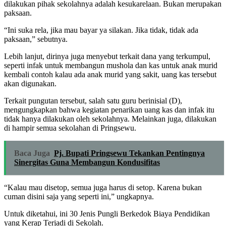
dilakukan pihak sekolahnya adalah kesukarelaan. Bukan merupakan
paksaan.
“Ini suka rela, jika mau bayar ya silakan. Jika tidak, tidak ada
paksaan,” sebutnya.
Lebih lanjut, dirinya juga menyebut terkait dana yang terkumpul,
seperti infak untuk membangun mushola dan kas untuk anak murid
kembali contoh kalau ada anak murid yang sakit, uang kas tersebut
akan digunakan.
Terkait pungutan tersebut, salah satu guru berinisial (D),
mengungkapkan bahwa kegiatan penarikan uang kas dan infak itu
tidak hanya dilakukan oleh sekolahnya. Melainkan juga, dilakukan
di hampir semua sekolahan di Pringsewu.
Baca Juga
Pj. Bupati Pringsewu Tekankan Pentingnya
Sinergitas Guna Membangun Kondusifitas
“Kalau mau disetop, semua juga harus di setop. Karena bukan
cuman disini saja yang seperti ini,” ungkapnya.
Untuk diketahui, ini 30 Jenis Pungli Berkedok Biaya Pendidikan
yang Kerap Terjadi di Sekolah.