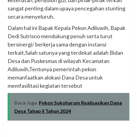
kesehatan, penyuluh gizi, dan pihak-pihak terkait
sangat penting dalam upaya pencegahan stunting
secara menyeluruh.
Dalam hal ini Bapak Kepala Pekon Adiluwih, Bapak
Dedi Sutrisno mendukung penuh serta turut
bersinergi/ berkerja sama dengan instansi
terkait,Salah satunya yang terdekat adalah Bidan
Desa dan Puskesmas di wilayah Kecamatan
Adiluwih,Tentunya pemerintah pekon
memanfaatkan alokasi Dana Desa untuk
memfasilitasi kegiatan tersebut
Baca Juga
Pekon Sukoharum Realisasikan Dana
Desa Tahap ll Tahun 2024