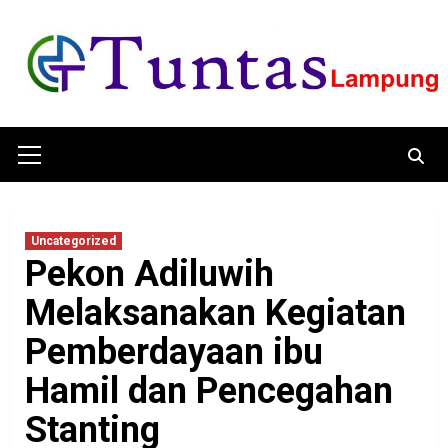
Skip
to
content
Primary
Menu
Uncategorized
Pekon Adiluwih
Melaksanakan Kegiatan
Pemberdayaan ibu
Hamil dan Pencegahan
Stanting