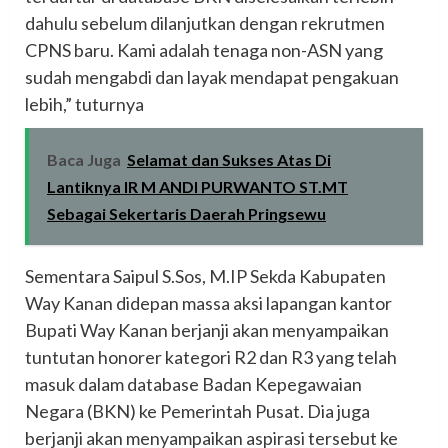
dahulu sebelum dilanjutkan dengan rekrutmen
CPNS baru. Kami adalah tenaga non-ASN yang
sudah mengabdi dan layak mendapat pengakuan
lebih,” tuturnya
Baca Juga
Selamat dan Sukses Atas Di
Lantiknya IR M ANDI PURWANTO ST.MT
Sebagai Sekertaris Daerah Pringsewu
Sementara Saipul S.Sos, M.IP Sekda Kabupaten
Way Kanan didepan massa aksi lapangan kantor
Bupati Way Kanan berjanji akan menyampaikan
tuntutan honorer kategori R2 dan R3 yang telah
masuk dalam database Badan Kepegawaian
Negara (BKN) ke Pemerintah Pusat. Dia juga
berjanji akan menyampaikan aspirasi tersebut ke