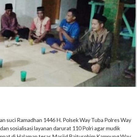
lan suci Ramadhan 1446 H. Polsek Way Tuba Polres Way
n sosialisasi layanan darurat 110 Polri agar mudik
empat di Halaman teras Masjid Baiturohim Kampung Way