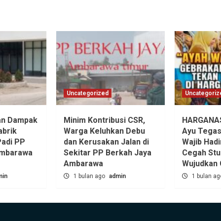
Uncategorized
Uncategoriz
an Dampak
Minim Kontribusi CSR,
HARGANAS 
abrik
Warga Keluhkan Debu
Ayu Tegas
Padi PP
dan Kerusakan Jalan di
Wajib Hadi
Ambarawa
Sekitar PP Berkah Jaya
Cegah Stu
Ambarawa‎
Wujudkan 
min
1 bulan ago
admin
1 bulan a