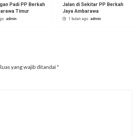
ngan Padi PP Berkah
Jalan di Sekitar PP Berkah
barawa Timur
Jaya Ambarawa‎
ago
admin
1 bulan ago
admin
Ruas yang wajib ditandai
*