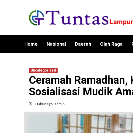
Skip
to
content
Home
Nasional
Daerah
Olah Raga
Uncategorized
Ceramah Ramadhan, 
Sosialisasi Mudik A
1 tahun ago
admin