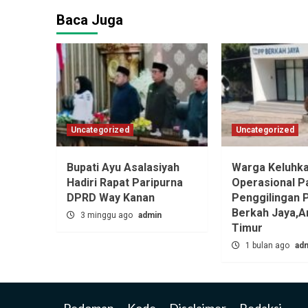
Baca Juga
Uncategorized
Uncategorized
Bupati Ayu Asalasiyah
Warga Keluhk
Hadiri Rapat Paripurna
Operasional P
DPRD Way Kanan
Penggilingan 
Berkah Jaya,‎
3 minggu ago
admin
Timur
1 bulan ago
ad
Pedoman
Kode
Disclaimer
Redaksi