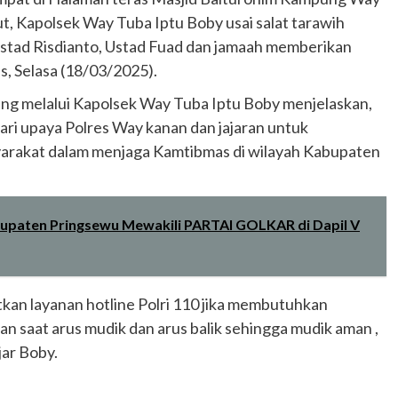
, Kapolsek Way Tuba Iptu Boby usai salat tarawih
Ustad Risdianto, Ustad Fuad dan jamaah memberikan
 Selasa (18/03/2025).
 melalui Kapolsek Way Tuba Iptu Boby menjelaskan,
ri upaya Polres Way kanan dan jajaran untuk
yarakat dalam menjaga Kamtibmas di wilayah Kabupaten
bupaten Pringsewu Mewakili PARTAI GOLKAR di Dapil V
an layanan hotline Polri 110 jika membutuhkan
n saat arus mudik dan arus balik sehingga mudik aman ,
jar Boby.