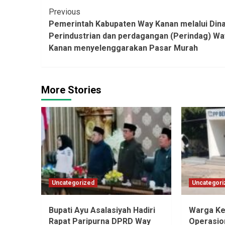
Continue
Previous
Pemerintah Kabupaten Way Kanan melalui Din
Reading
Perindustrian dan perdagangan (Perindag) Wa
Kanan menyelenggarakan Pasar Murah
More Stories
Uncategorized
Uncategori
Bupati Ayu Asalasiyah Hadiri
Warga Ke
Rapat Paripurna DPRD Way
Operasio