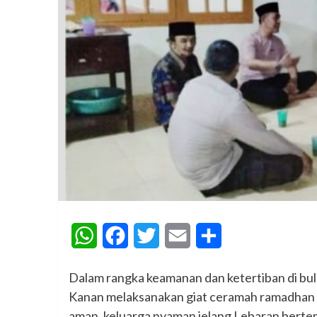
WhatsApp
Facebook
Twitter
Email
Share
Dalam rangka keamanan dan ketertiban di bu
Kanan melaksanakan giat ceramah ramadhan da
aman, keluarga nyaman jelang Lebaran bert