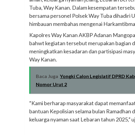
Tuba, Way Kanan. Dalam kesempatan tersebut
bersama personel Polsek Way Tuba dihadiri 
himbauan membahas mengenai Harkamtibmas,
Kapolres Way Kanan AKBP Adanan Mangopang
bahwt kegiatan tersebut merupakan bagian da
meningkatkan kesadaran dan partisipasi mas
Way Kanan.
Baca Juga
Yongki Calon Legislatif DPRD Ka
Nomor Urut 2
“Kami berharap masyarakat dapat memanfaatk
bantuan Kepolisian selama bulan Ramadhan da
keluarga nyaman saat Lebaran tahun 2025,” u