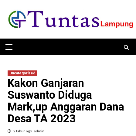
Skip
to
content
Primary
Menu
Uncategorized
Kakon Ganjaran
Suswanto Diduga
Mark,up Anggaran Dana
Desa TA 2023
2 tahun ago
admin