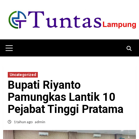
Skip
to
content
Primary
Menu
Uncategorized
‎Bupati Riyanto
Pamungkas Lantik 10
Pejabat Tinggi Pratama‎
1 tahun ago
admin