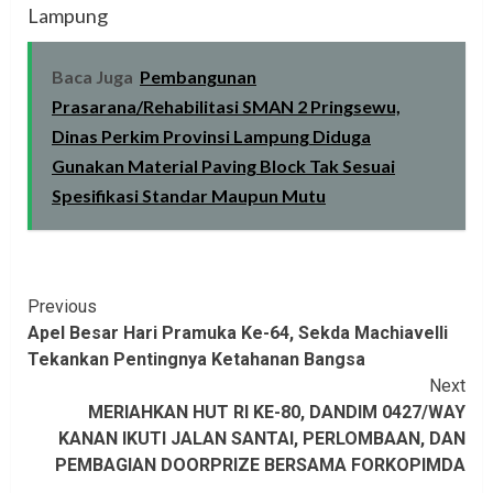
Lampung
Baca Juga
Pembangunan
Prasarana/Rehabilitasi SMAN 2 Pringsewu,
Dinas Perkim Provinsi Lampung Diduga
Gunakan Material Paving Block Tak Sesuai
Spesifikasi Standar Maupun Mutu
Continue
Previous
Apel Besar Hari Pramuka Ke-64, Sekda Machiavelli
Reading
Tekankan Pentingnya Ketahanan Bangsa
Next
MERIAHKAN HUT RI KE-80, DANDIM 0427/WAY
KANAN IKUTI JALAN SANTAI, PERLOMBAAN, DAN
PEMBAGIAN DOORPRIZE BERSAMA FORKOPIMDA