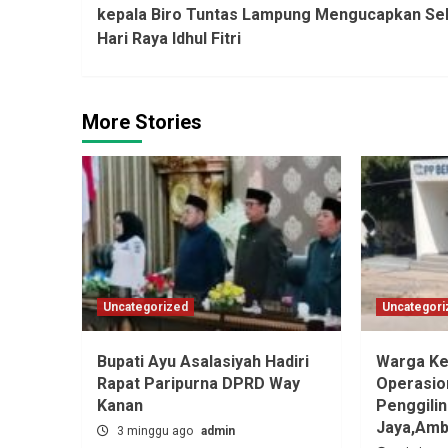
kepala Biro Tuntas Lampung Mengucapkan Se
Reading
Hari Raya Idhul Fitri
More Stories
Uncategorized
Uncategori
Bupati Ayu Asalasiyah Hadiri
Warga Ke
Rapat Paripurna DPRD Way
Operasio
Kanan
Penggili
Jaya,‎Am
3 minggu ago
admin