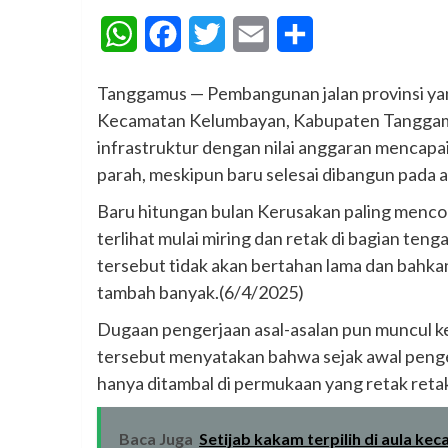
WhatsApp
Facebook
Twitter
Email
Share
Tanggamus — Pembangunan jalan provinsi y
Kecamatan Kelumbayan, Kabupaten Tanggamus,
infrastruktur dengan nilai anggaran mencapa
parah, meskipun baru selesai dibangun pada a
Baru hitungan bulan Kerusakan paling mencolo
terlihat mulai miring dan retak di bagian t
tersebut tidak akan bertahan lama dan bahka
tambah banyak.(6/4/2025)
Dugaan pengerjaan asal-asalan pun muncul ke
tersebut menyatakan bahwa sejak awal pengerj
hanya ditambal di permukaan yang retak retak 
Baca Juga
Setijab kakam terpilih di aula ke