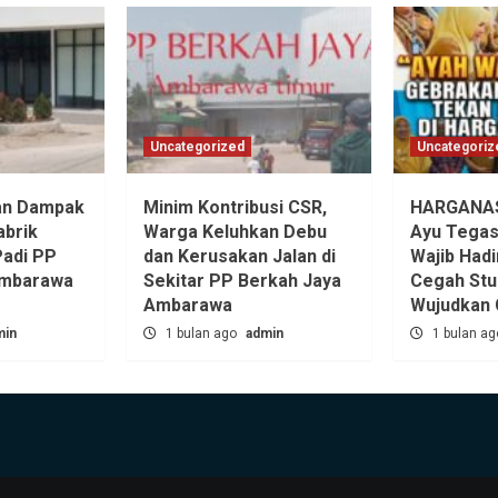
Uncategorized
Uncategoriz
an Dampak
Minim Kontribusi CSR,
HARGANAS 
abrik
Warga Keluhkan Debu
Ayu Tegas
Padi PP
dan Kerusakan Jalan di
Wajib Hadi
Ambarawa
Sekitar PP Berkah Jaya
Cegah Stu
Ambarawa‎
Wujudkan 
min
1 bulan ago
admin
1 bulan a