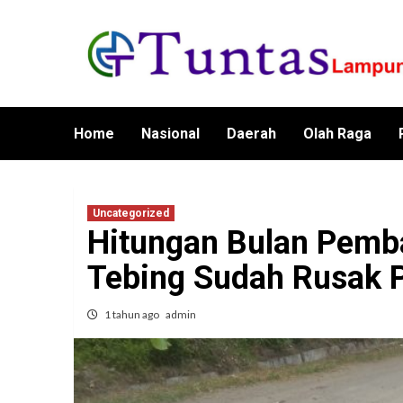
Skip
to
content
Home
Nasional
Daerah
Olah Raga
Uncategorized
Hitungan Bulan Pemb
Tebing Sudah Rusak 
1 tahun ago
admin