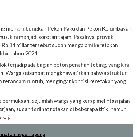
ang menghubungkan Pekon Paku dan Pekon Kelumbayan,
 kini menjadi sorotan tajam. Pasalnya, proyek
i Rp 14 miliar tersebut sudah mengalami keretakan
khir tahun 2024.
k terjadi pada bagian beton penahan tebing, yang kini
engah. Warga setempat mengkhawatirkan bahwa struktur
n terancam runtuh, mengingat kondisi keretakan yang
 permukaan. Sejumlah warga yang kerap melintasi jalan
aan, sudah terlihat retakan di beberapa titik, namun
saja .
camatan negeri agung