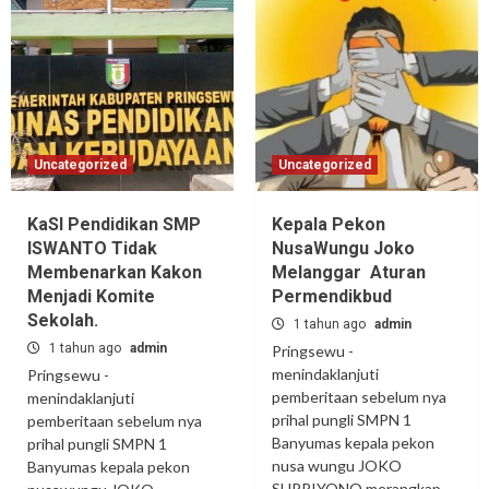
Uncategorized
Uncategorized
KaSI Pendidikan SMP
Kepala Pekon
ISWANTO Tidak
NusaWungu Joko
Membenarkan Kakon
Melanggar Aturan
Menjadi Komite
Permendikbud
Sekolah.
1 tahun ago
admin
1 tahun ago
admin
Pringsewu -
menindaklanjuti
Pringsewu -
pemberitaan sebelum nya
menindaklanjuti
prihal pungli SMPN 1
pemberitaan sebelum nya
Banyumas kepala pekon
prihal pungli SMPN 1
nusa wungu JOKO
Banyumas kepala pekon
SUPRIYONO merangkap