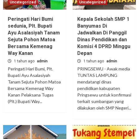
Uncategorized
Uncategorized
Peringati Hari Bumi
Kepala Sekolah SMP 1
sedunia, Plt. Bupati
Banyumas Di
Ayu Asalasiyah Tanam
Jadwalkan Di Panggil
Sejuta Pohon Matoa
Dinas Pendidikan dan
Bersama Kemenag
Komisi 4 DPRD Minggu
Way Kanan
Depan
1 tahun ago
admin
1 tahun ago
admin
Peringati Hari Bumi, Plt.
PRINGSEWU - Awak media
Bupati Ayu Asalasiyah
TUNTAS LAMPUNG
Tanam Sejuta Pohon Matoa
mendatangi dinas
Bersama Kemenag Way
pendidikan kabupaten
Kanan Pelaksana Tugas
Pringsewu untuk konfirmasi
(Plt.) Bupati Way...
terkait sumbangan yang
dilakukan oleh SMP Negeri...