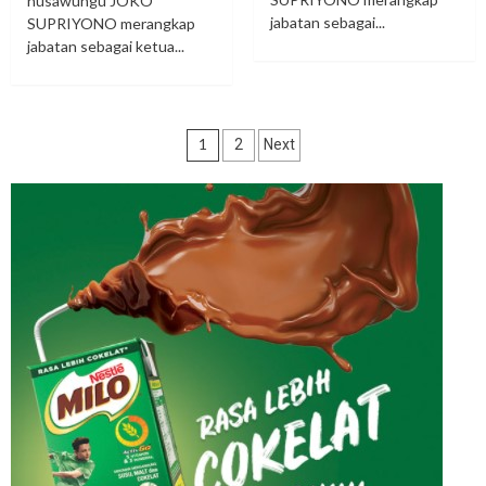
nusawungu JOKO
jabatan sebagai...
SUPRIYONO merangkap
jabatan sebagai ketua...
Paginasi
1
2
Next
pos