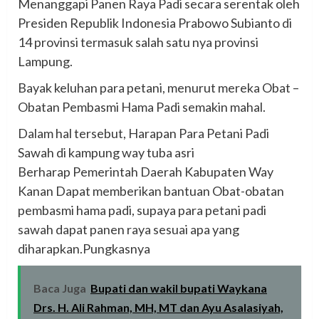
Menanggapi Panen Raya Padi secara serentak oleh
Presiden Republik Indonesia Prabowo Subianto di
14 provinsi termasuk salah satu nya provinsi
Lampung.
Bayak keluhan para petani, menurut mereka Obat –
Obatan Pembasmi Hama Padi semakin mahal.
Dalam hal tersebut, Harapan Para Petani Padi
Sawah di kampung way tuba asri
Berharap Pemerintah Daerah Kabupaten Way
Kanan Dapat memberikan bantuan Obat-obatan
pembasmi hama padi, supaya para petani padi
sawah dapat panen raya sesuai apa yang
diharapkan.Pungkasnya
Baca Juga
Bupati dan wakil bupati Waykana
Drs. H. Ali Rahman, MH, MT dan Ayu Asalasiyah,