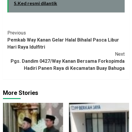
S.Ked resmi dilantik
Continue
Previous
Pemkab Way Kanan Gelar Halal Bihalal Pasca Libur
Reading
Hari Raya Idulfitri
Next
Pgs. Dandim 0427/Way Kanan Bersama Forkopimda
Hadiri Panen Raya di Kecamatan Buay Bahuga
More Stories