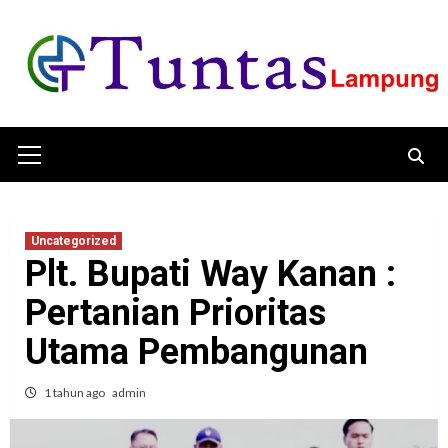
Skip
to
content
Primary
Menu
Uncategorized
Plt. Bupati Way Kanan :
Pertanian Prioritas
Utama Pembangunan
1 tahun ago
admin