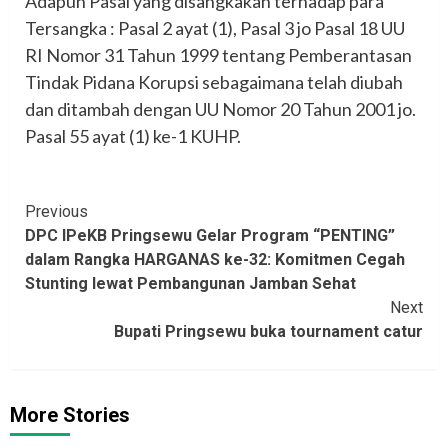
Adapun Pasal yang disangkakan terhadap para
Tersangka : Pasal 2 ayat (1), Pasal 3 jo Pasal 18 UU
RI Nomor 31 Tahun 1999 tentang Pemberantasan
Tindak Pidana Korupsi sebagaimana telah diubah
dan ditambah dengan UU Nomor 20 Tahun 2001 jo.
Pasal 55 ayat (1) ke-1 KUHP.
Continue
Previous
DPC IPeKB Pringsewu Gelar Program “PENTING”
Reading
dalam Rangka HARGANAS ke-32: Komitmen Cegah
Stunting lewat Pembangunan Jamban Sehat
Next
Bupati Pringsewu buka tournament catur
More Stories