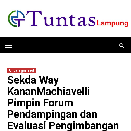
Skip
to
content
Primary
Menu
Uncategorized
Sekda Way
KananMachiavelli
Pimpin Forum
Pendampingan dan
Evaluasi Pengimbangan