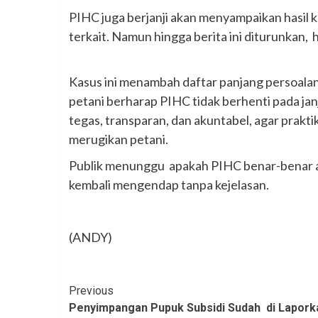
‎PIHC juga berjanji akan menyampaikan hasil kl
terkait. Namun hingga berita ini diturunkan,
‎Kasus ini menambah daftar panjang persoalan
petani berharap PIHC tidak berhenti pada janj
tegas, transparan, dan akuntabel, agar prakt
merugikan petani.
‎Publik menunggu apakah PIHC benar-benar ak
kembali mengendap tanpa kejelasan.
‎(ANDY)
Continue
Previous
Penyimpangan Pupuk Subsidi Sudah di Lapork
Reading