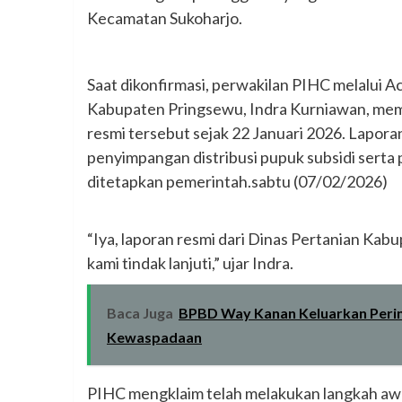
Kecamatan Sukoharjo.
‎Saat dikonfirmasi, perwakilan PIHC melalui 
Kabupaten Pringsewu, Indra Kurniawan, mem
resmi tersebut sejak 22 Januari 2026. Lapor
penyimpangan distribusi pupuk subsidi serta 
ditetapkan pemerintah.sabtu (07/02/2026)
‎“Iya, laporan resmi dari Dinas Pertanian Ka
kami tindak lanjuti,” ujar Indra.
Baca Juga
BPBD Way Kanan Keluarkan Perin
Kewaspadaan
‎PIHC mengklaim telah melakukan langkah awa