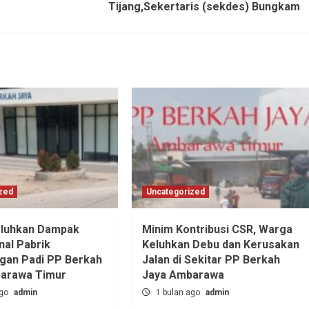
Tijang,Sekertaris (sekdes) Bungkam
zed
Uncategorized
luhkan Dampak
Minim Kontribusi CSR, Warga
nal Pabrik
Keluhkan Debu dan Kerusakan
ngan Padi PP Berkah
Jalan di Sekitar PP Berkah
barawa Timur
Jaya Ambarawa‎
ago
admin
1 bulan ago
admin