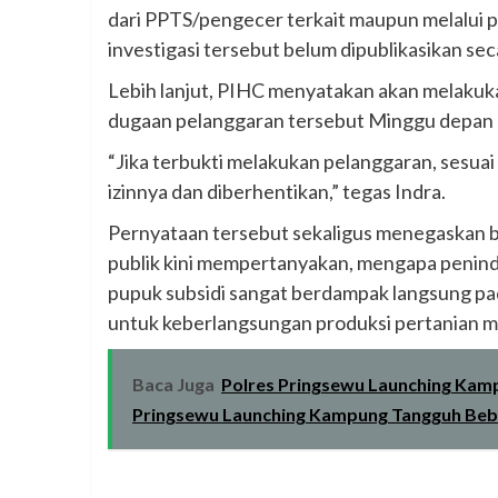
dari PPTS/pengecer terkait maupun melalui p
investigasi tersebut belum dipublikasikan se
‎Lebih lanjut, PIHC menyatakan akan melakuka
dugaan pelanggaran tersebut Minggu depan a
‎“Jika terbukti melakukan pelanggaran, sesua
izinnya dan diberhentikan,” tegas Indra.
‎Pernyataan tersebut sekaligus menegaskan 
publik kini mempertanyakan, mengapa penin
pupuk subsidi sangat berdampak langsung pad
untuk keberlangsungan produksi pertanian m
Baca Juga
Polres Pringsewu Launching Kam
Pringsewu Launching Kampung Tangguh Beba