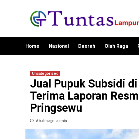
Skip
to
content
Home
Nasional
Daerah
Olah Raga
Uncategorized
Jual Pupuk Subsidi d
Terima Laporan Resmi
Pringsewu
6 bulan ago
admin