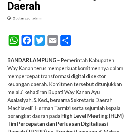
Daerah
2 bulan ago
admin
WhatsApp
Facebook
Twitter
Email
Share
BANDAR LAMPUNG
– Pemerintah Kabupaten
Way Kanan terus memperkuat komitmennya dalam
mempercepat transformasi digital di sektor
keuangan daerah. Komitmen tersebut ditunjukkan
melalui kehadiran Bupati Way Kanan Ayu
Asalasiyah, S.Ked., bersama Sekretaris Daerah
Machiavelli Herman Tarmizi serta sejumlah kepala
perangkat daerah pada
High Level Meeting (HLM)
Tim Percepatan dan Perluasan Digitalisasi
Daerah (TP2DD) se-Provinsi Lampung
di Mahan