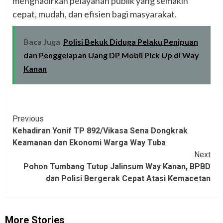
menghadirkan pelayanan publik yang semakin
cepat, mudah, dan efisien bagi masyarakat.
Baca Juga
Polisi Bekuk Diduga Pelaku Penipuan
dan Penggelapan Uang DP Mobil Pick Up di Way
Kanan
Continue
Previous
Kehadiran Yonif TP 892/Vikasa Sena Dongkrak
Reading
Keamanan dan Ekonomi Warga Way Tuba
Next
Pohon Tumbang Tutup Jalinsum Way Kanan, BPBD
dan Polisi Bergerak Cepat Atasi Kemacetan
More Stories