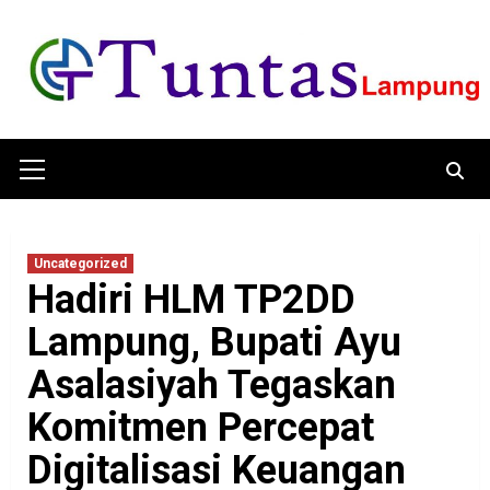
Skip
to
content
Primary
Menu
Uncategorized
Hadiri HLM TP2DD
Lampung, Bupati Ayu
Asalasiyah Tegaskan
Komitmen Percepat
Digitalisasi Keuangan