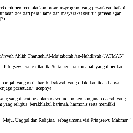
rkomitmen menjalankan program-program yang pro-rakyat, baik di
 untaian doa dari para ulama dan masyarakat seluruh jamaah agar
(*)
am’iyyah Ahlith Thariqah Al-Mu’tabarah An-Nahdliyah (JATMAN)
Pringsewu yang dilantik. Serta berharap amanah yang diberikan
 thariqah yang mu’tabarah. Dakwah yang dilakukan tidak hanya
enjaga persatuan,” ucapnya.
l yang sangat penting dalam mewujudkan pembangunan daerah yang
 yang religius, berakhlakul karimah, harmonis serta memiliki
f, Maju, Unggul dan Religius, sebagaimana visi Pringsewu Makmur,”