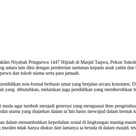
 Niyabah Pringsewu 1447 Hijriah di Masjid Taqwa, Pekon Sukoharj
g antara lain diisi dengan pemberian santunan kepada anak yatim dan 
sewu dan tokoh ulama serta para jamaah.
pendidikan non-formal berbasis umat yang berjalan secara konsisten. 
ak yang dibutuhkan, melainkan juga pendidikan yang membersihkan hati
nerasi muda agar tumbuh menjadi generasi yang menguasai ilmu pengeta
 nilai utama yang diajarkan dalam ta’lim harus mewujud dalam bentuk k
adan dalam menumbuhkan kepedulian sosial di lingkungan masing-mas
uslim tidak hanya diukur dari lamanya ia berada di dalam masjid, tet