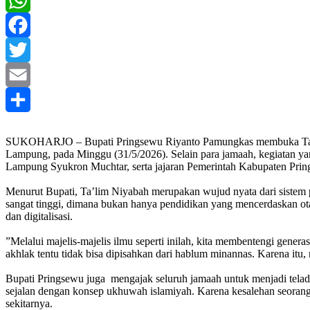
WhatsApp
Facebook
Twitter
Email
Share
‎SUKOHARJO – Bupati Pringsewu Riyanto Pamungkas membuka Taklim
Lampung, pada Minggu (31/5/2026). Selain para jamaah, kegiatan yan
Lampung Syukron Muchtar, serta jajaran Pemerintah Kabupaten Pring
‎Menurut Bupati, Ta’lim Niyabah merupakan wujud nyata dari sistem 
sangat tinggi, dimana bukan hanya pendidikan yang mencerdaskan ot
dan digitalisasi.
‎”Melalui majelis-majelis ilmu seperti inilah, kita membentengi ge
akhlak tentu tidak bisa dipisahkan dari hablum minannas. Karena itu,
‎Bupati Pringsewu juga mengajak seluruh jamaah untuk menjadi tel
sejalan dengan konsep ukhuwah islamiyah. Karena kesalehan seorang m
sekitarnya.