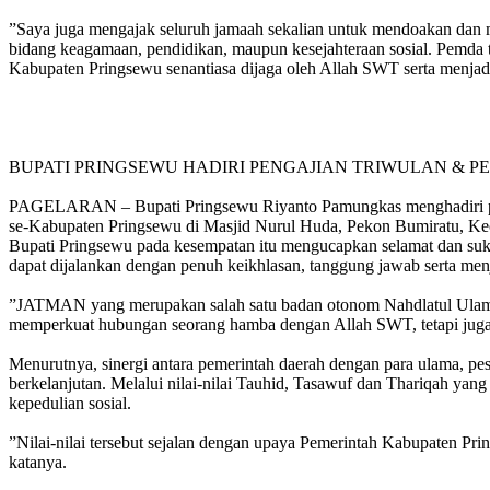
‎”Saya juga mengajak seluruh jamaah sekalian untuk mendoakan da
bidang keagamaan, pendidikan, maupun kesejahteraan sosial. Pemda ta
Kabupaten Pringsewu senantiasa dijaga oleh Allah SWT serta menja
‎BUPATI PRINGSEWU HADIRI PENGAJIAN TRIWULAN & 
‎PAGELARAN – Bupati Pringsewu Riyanto Pamungkas menghadiri pen
se-Kabupaten Pringsewu di Masjid Nurul Huda, Pekon Bumiratu, Ke
‎Bupati Pringsewu pada kesempatan itu mengucapkan selamat dan su
dapat dijalankan dengan penuh keikhlasan, tanggung jawab serta men
‎”JATMAN yang merupakan salah satu badan otonom Nahdlatul Ulama 
memperkuat hubungan seorang hamba dengan Allah SWT, tetapi juga m
‎Menurutnya, sinergi antara pemerintah daerah dengan para ulama,
berkelanjutan. Melalui nilai-nilai Tauhid, Tasawuf dan Thariqah yan
kepedulian sosial.
‎”Nilai-nilai tersebut sejalan dengan upaya Pemerintah Kabupaten
katanya.