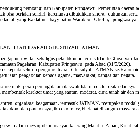
n mendukung pembangunan Kabupaten Pringsewu. Pemerintah daerah be
k bisa berjalan sendiri, karenanya dibutuhkan sinergi, dukungan serta
di daerah yang Baldatun Thayyibatun Warabbun Ghofur,” pungkasnya. 
PELANTIKAN IDARAH GHUSNIYAH JATMAN
gajian triwulan sekaligus pelantikan pengurus Idarah Ghusniyah J
camatan Pagelaran, Kabupaten Pringsewu, pada Ahad (31/5/2026).
kses kepada seluruh pengurus Idarah Ghusniyah JATMAN se-Kabupaten 
jadi jalan pengabdian kepada agama, masyarakat, bangsa dan negara.
memiliki peran penting dalam dakwah Islam melalui dzikir dan syiar
embentuk karakter umat yang santun, moderat, cinta tanah air dan m
 pesantren, organisasi keagamaan, termasuk JATMAN, merupakan moda
g diajarkan oleh para masyayikh dan mursyid, dapat dibangun masyarakat
 Pringsewu dalam mewujudkan masyarakat yang Mandiri, Aman, Kondusi