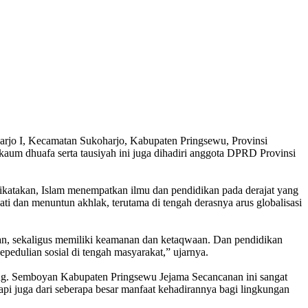
o I, Kecamatan Sukoharjo, Kabupaten Pringsewu, Provinsi
kaum dhuafa serta tausiyah ini juga dihadiri anggota DPRD Provinsi
Dikatakan, Islam menempatkan ilmu dan pendidikan pada derajat yang
 dan menuntun akhlak, terutama di tengah derasnya arus globalisasi
huan, sekaligus memiliki keamanan dan ketaqwaan. Dan pendidikan
epedulian sosial di tengah masyarakat,” ujarnya.
ing. Semboyan Kabupaten Pringsewu Jejama Secancanan ini sangat
api juga dari seberapa besar manfaat kehadirannya bagi lingkungan