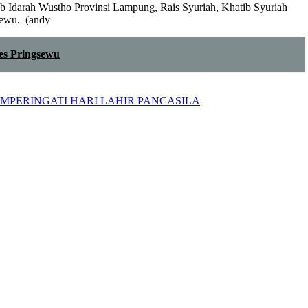
atib Idarah Wustho Provinsi Lampung, Rais Syuriah, Khatib Syuriah
sewu. (andy
es Pringsewu
PERINGATI HARI LAHIR PANCASILA‎