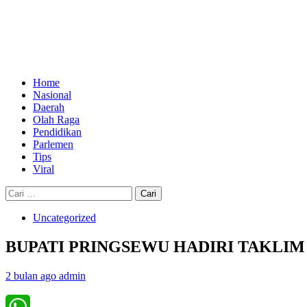
Skip
to
content
Primary
Menu
Home
Nasional
Daerah
Olah Raga
Pendidikan
Parlemen
Tips
Viral
Cari
untuk:
Uncategorized
BUPATI PRINGSEWU HADIRI TAKLIM N
2 bulan ago
admin