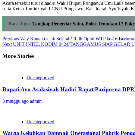
‎Acara tersebut turut dihadiri Wakil Bupati Pringsewu Umi Laila bes
serta Ketua Tanfidziyah PCNU Pringsewu, Rais Idarah Syu’biyah, K
Baca Juga
Tangkap Pengedar Sabu, Polisi Temukan 17 Pake
Continue
Previous
Way Kanan Cetak Sejarah! Raih Opini WTP ke-16 Berturut-t
Next
UNIT INTEL KODIM 0424/TANGGAMUS SIAP GELAR 
Reading
More Stories
Uncategorized
Bupati Ayu Asalasiyah Hadiri Rapat Paripurna D
3 minggu ago
admin
Uncategorized
Warga Keluhkan Dampak Operasional Pabrik Pengg