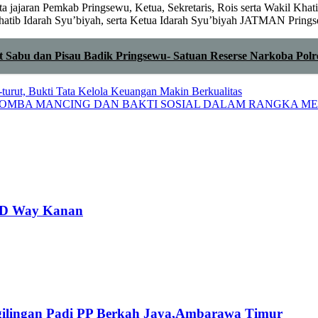
erta jajaran Pemkab Pringsewu, Ketua, Sekretaris, Rois serta Wakil Kh
hatib Idarah Syu’biyah, serta Ketua Idarah Syu’biyah JATMAN Pring
t Sabu dan Pisau Badik Pringsewu- Satuan Reserse Narkoba Polr
urut, Bukti Tata Kelola Keuangan Makin Berkualitas
LOMBA MANCING DAN BAKTI SOSIAL DALAM RANGKA MEM
PRD Way Kanan
ilingan Padi PP Berkah Jaya,‎Ambarawa Timur