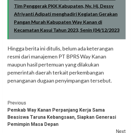
Tim Penggerak PKK Kabupaten, Ny. Hj. Dessy
Afriyanti Adipati menghadiri Kegiatan Gerakan
Pangan Murah Kabupaten Way Kanan di
Kecamatan Kasui Tahun 2023, Senin (04/12/2023
Hingga berita ini ditulis, belum ada keterangan
resmi dari manajemen PT BPRS Way Kanan
maupun hasil pertemuan yang dilakukan
pemerintah daerah terkait perkembangan
penanganan dugaan penyimpangan tersebut.
Continue
Previous
Pemkab Way Kanan Perpanjang Kerja Sama
Reading
Beasiswa Taruna Kebangsaan, Siapkan Generasi
Pemimpin Masa Depan
Next