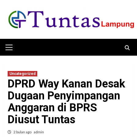
Skip
to
content
Primary
Menu
Uncategorized
DPRD Way Kanan Desak
Dugaan Penyimpangan
Anggaran di BPRS
Diusut Tuntas
2 bulan ago
admin