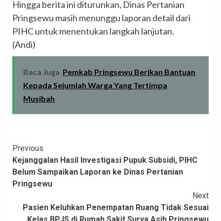
‎Hingga berita ini diturunkan, Dinas Pertanian
Pringsewu masih menunggu laporan detail dari
PIHC untuk menentukan langkah lanjutan.
‎(Andi)
Baca Juga
Pemkab Pringsewu Berikan Bantuan
Kepada Sejumlah Warga Yang Tertimpa
Musibah
Continue
Previous
‎Kejanggalan Hasil Investigasi Pupuk Subsidi, PIHC
Reading
Belum Sampaikan Laporan ke Dinas Pertanian
Pringsewu‎
Next
Pasien Keluhkan Penempatan Ruang Tidak Sesuai
Kelas BPJS di Rumah Sakit Surya Asih Pringsewu