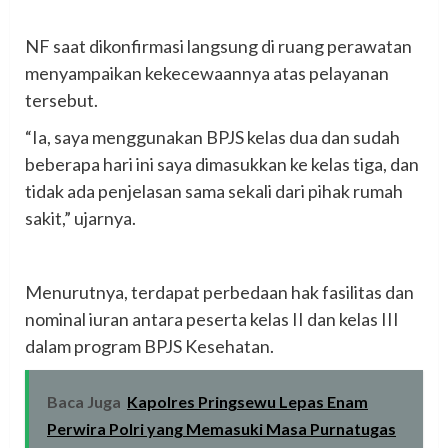
‎NF saat dikonfirmasi langsung di ruang perawatan
menyampaikan kekecewaannya atas pelayanan
tersebut.
‎“Ia, saya menggunakan BPJS kelas dua dan sudah
beberapa hari ini saya dimasukkan ke kelas tiga, dan
tidak ada penjelasan sama sekali dari pihak rumah
sakit,” ujarnya.
‎Menurutnya, terdapat perbedaan hak fasilitas dan
nominal iuran antara peserta kelas II dan kelas III
dalam program BPJS Kesehatan.
Baca Juga
Kapolres Pringsewu Lepas Enam
Perwira Polri yang Memasuki Masa Purnatugas