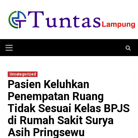
Skip
to
content
Primary
Menu
Uncategorized
Pasien Keluhkan
Penempatan Ruang
Tidak Sesuai Kelas BPJS
di Rumah Sakit Surya
Asih Pringsewu