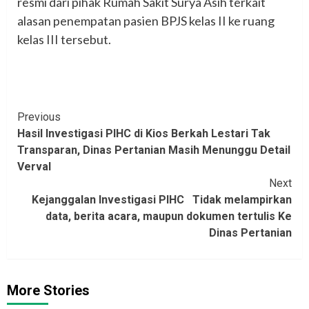
resmi dari pihak Rumah Sakit Surya Asih terkait
alasan penempatan pasien BPJS kelas II ke ruang
kelas III tersebut.
Continue
Previous
Hasil Investigasi PIHC di Kios Berkah Lestari Tak
Reading
Transparan, Dinas Pertanian Masih Menunggu Detail
Verval
Next
Kejanggalan Investigasi PIHC Tidak melampirkan
data, berita acara, maupun dokumen tertulis Ke
Dinas Pertanian‎
More Stories