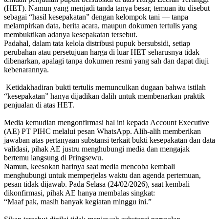
(HET). Namun yang menjadi tanda tanya besar, temuan itu disebut
sebagai “hasil kesepakatan” dengan kelompok tani — tanpa
melampirkan data, berita acara, maupun dokumen tertulis yang
membuktikan adanya kesepakatan tersebut.
‎Padahal, dalam tata kelola distribusi pupuk bersubsidi, setiap
perubahan atau persetujuan harga di luar HET seharusnya tidak
dibenarkan, apalagi tanpa dokumen resmi yang sah dan dapat diuji
kebenarannya.
‎ Ketidakhadiran bukti tertulis memunculkan dugaan bahwa istilah
“kesepakatan” hanya dijadikan dalih untuk membenarkan praktik
penjualan di atas HET.
‎Media kemudian mengonfirmasi hal ini kepada Account Executive
(AE) PT PIHC melalui pesan WhatsApp. Alih-alih memberikan
jawaban atas pertanyaan substansi terkait bukti kesepakatan dan data
validasi, pihak AE justru menghubungi media dan mengajak
bertemu langsung di Pringsewu.
‎Namun, keesokan harinya saat media mencoba kembali
menghubungi untuk memperjelas waktu dan agenda pertemuan,
pesan tidak dijawab. Pada Selasa (24/02/2026), saat kembali
dikonfirmasi, pihak AE hanya membalas singkat:
‎“Maaf pak, masih banyak kegiatan minggu ini.”