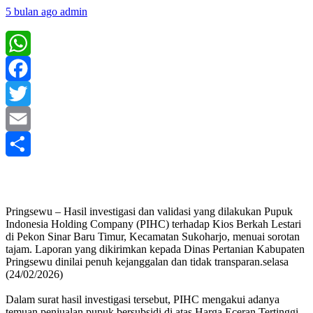
5 bulan ago
admin
WhatsApp
Facebook
Twitter
Email
Share
‎Pringsewu – Hasil investigasi dan validasi yang dilakukan Pupuk
Indonesia Holding Company (PIHC) terhadap Kios Berkah Lestari
di Pekon Sinar Baru Timur, Kecamatan Sukoharjo, menuai sorotan
tajam. Laporan yang dikirimkan kepada Dinas Pertanian Kabupaten
Pringsewu dinilai penuh kejanggalan dan tidak transparan.selasa
(24/02/2026)
‎Dalam surat hasil investigasi tersebut, PIHC mengakui adanya
temuan penjualan pupuk bersubsidi di atas Harga Eceran Tertinggi