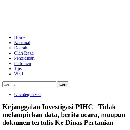
Skip
to
content
Primary
Menu
Home
Nasional
Daerah
Olah Raga
Pendidikan
Parlemen
Tips
Viral
Cari
untuk:
Uncategorized
Kejanggalan Investigasi PIHC Tidak
melampirkan data, berita acara, maupun
dokumen tertulis Ke Dinas Pertanian‎