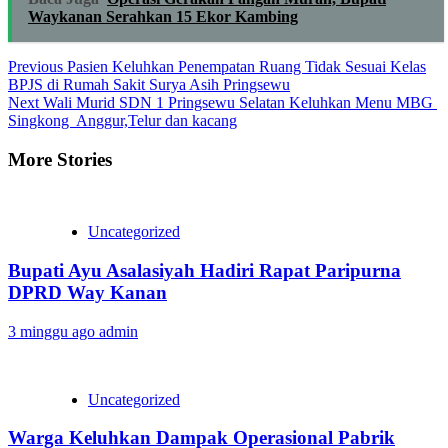
Waykanan Serahkan 15 Ekor Kambing
Continue
Previous
Pasien Keluhkan Penempatan Ruang Tidak Sesuai Kelas
BPJS di Rumah Sakit Surya Asih Pringsewu
Reading
Next
Wali Murid SDN 1 Pringsewu Selatan Keluhkan Menu MBG
Singkong Anggur,Telur dan kacang
More Stories
Uncategorized
Bupati Ayu Asalasiyah Hadiri Rapat Paripurna
DPRD Way Kanan
3 minggu ago
admin
Uncategorized
Warga Keluhkan Dampak Operasional Pabrik