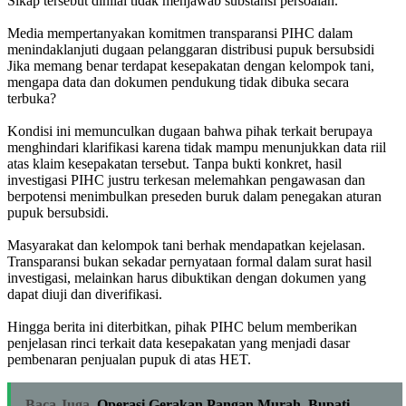
‎Sikap tersebut dinilai tidak menjawab substansi persoalan.
‎Media mempertanyakan komitmen transparansi PIHC dalam
menindaklanjuti dugaan pelanggaran distribusi pupuk bersubsidi
Jika memang benar terdapat kesepakatan dengan kelompok tani,
mengapa data dan dokumen pendukung tidak dibuka secara
terbuka?
‎Kondisi ini memunculkan dugaan bahwa pihak terkait berupaya
menghindari klarifikasi karena tidak mampu menunjukkan data riil
atas klaim kesepakatan tersebut. Tanpa bukti konkret, hasil
investigasi PIHC justru terkesan melemahkan pengawasan dan
berpotensi menimbulkan preseden buruk dalam penegakan aturan
pupuk bersubsidi.
‎Masyarakat dan kelompok tani berhak mendapatkan kejelasan.
Transparansi bukan sekadar pernyataan formal dalam surat hasil
investigasi, melainkan harus dibuktikan dengan dokumen yang
dapat diuji dan diverifikasi.
‎Hingga berita ini diterbitkan, pihak PIHC belum memberikan
penjelasan rinci terkait data kesepakatan yang menjadi dasar
pembenaran penjualan pupuk di atas HET.
Baca Juga
Operasi Gerakan Pangan Murah, Bupati